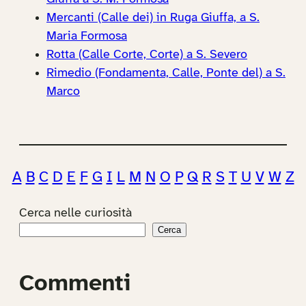
Mercanti (Calle dei) in Ruga Giuffa, a S.
Maria Formosa
Rotta (Calle Corte, Corte) a S. Severo
Rimedio (Fondamenta, Calle, Ponte del) a S.
Marco
A
B
C
D
E
F
G
I
L
M
N
O
P
Q
R
S
T
U
V
W
Z
Cerca nelle curiosità
Cerca
Commenti