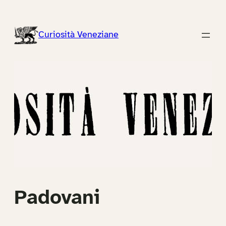
Vai
al
Curiosità Veneziane
contenuto
Padovani