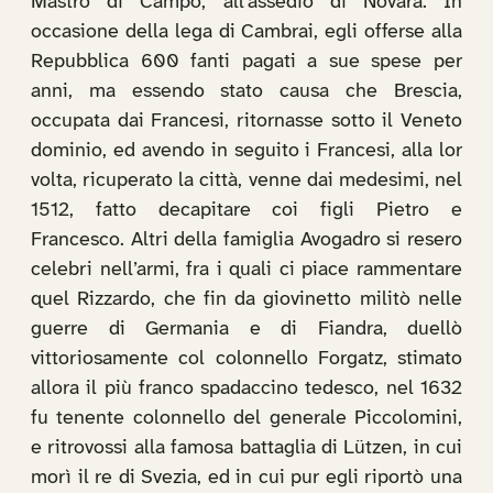
Mastro di Campo, all’assedio di Novara. In
occasione della lega di Cambrai, egli offerse alla
Repubblica 600 fanti pagati a sue spese per
anni, ma essendo stato causa che Brescia,
occupata dai Francesi, ritornasse sotto il Veneto
dominio, ed avendo in seguito i Francesi, alla lor
volta, ricuperato la città, venne dai medesimi, nel
1512, fatto decapitare coi figli Pietro e
Francesco. Altri della famiglia Avogadro si resero
celebri nell’armi, fra i quali ci piace rammentare
quel Rizzardo, che fin da giovinetto militò nelle
guerre di Germania e di Fiandra, duellò
vittoriosamente col colonnello Forgatz, stimato
allora il più franco spadaccino tedesco, nel 1632
fu tenente colonnello del generale Piccolomini,
e ritrovossi alla famosa battaglia di Lützen, in cui
morì il re di Svezia, ed in cui pur egli riportò una