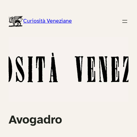
Vai
al
Curiosità Veneziane
contenuto
Avogadro