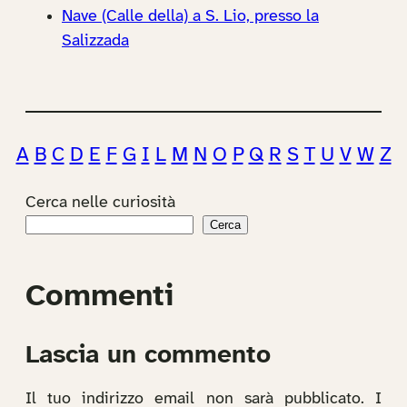
Nave (Calle della) a S. Lio, presso la
Salizzada
A
B
C
D
E
F
G
I
L
M
N
O
P
Q
R
S
T
U
V
W
Z
Cerca nelle curiosità
Cerca
Commenti
Lascia un commento
Il tuo indirizzo email non sarà pubblicato.
I