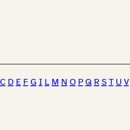
C
D
E
F
G
I
L
M
N
O
P
Q
R
S
T
U
V