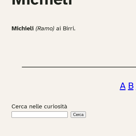
Michieli
Michieli
(Ramo)
ai Birri.
A
B
Cerca nelle curiosità
Cerca