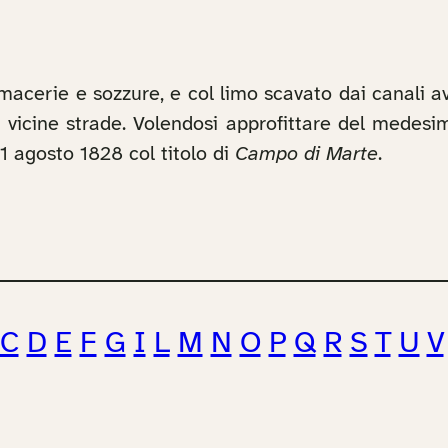
macerie e sozzure, e col limo scavato dai canali a
le vicine strade. Volendosi approfittare del medesi
31 agosto 1828 col titolo di
Campo di Marte
.
C
D
E
F
G
I
L
M
N
O
P
Q
R
S
T
U
V