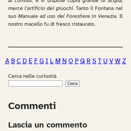
ai comodi, e vi dispose copia grande di acqua,
mercé l’artificio dei giuochi
. Tanto il Fontana nel
suo
Manuale ad uso del Forestiere in Venezia
. Il
nostro macello fu di fresco ristaurato.
A
B
C
D
E
F
G
I
L
M
N
O
P
Q
R
S
T
U
V
W
Z
Cerca nelle curiosità
Cerca
Commenti
Lascia un commento