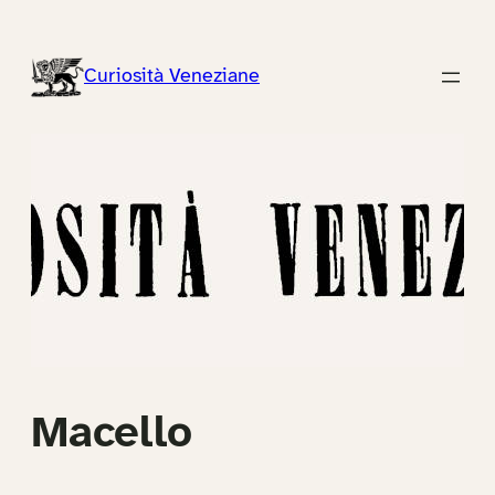
Vai
al
Curiosità Veneziane
contenuto
Macello