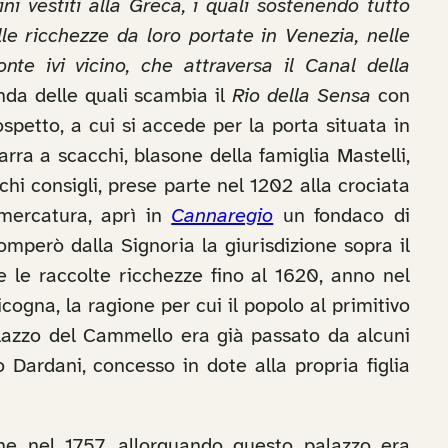
i vestiti alla Greca, i quali sostenendo tutto
lle ricchezze da loro portate in Venezia, nelle
te ivi vicino, che attraversa il Canal della
nda delle quali scambia il
Rio della Sensa
con
petto, a cui si accede per la porta situata in
ra a scacchi, blasone della famiglia Mastelli,
hi consigli, prese parte nel 1202 alla crociata
 mercatura, aprì in
Cannaregio
un fondaco di
omperò dalla Signoria la giurisdizione sopra il
le raccolte ricchezze fino al 1620, anno nel
cogna, la ragione per cui il popolo al primitivo
alazzo del Cammello era già passato da alcuni
 Dardani, concesso in dote alla propria figlia
he nel 1757, allorquando questo palazzo era