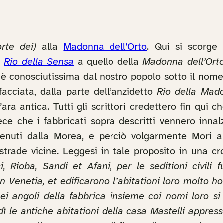
rte dei)
alla
Madonna dell’Orto
. Qui si scorge
l
Rio della Sensa
a quello della
Madonna dell’Ort
li è conosciutissima dal nostro popolo sotto il nom
facciata, dalla parte dell’anzidetto
Rio della Mado
a antica. Tutti gli scrittori credettero fin qui ch
ce che i fabbricati sopra descritti vennero innalza
, venuti dalla Morea, e perciò volgarmente Mori a
trade vicine. Leggesi in tale proposito in una cr
ci, Rioba, Sandi et Afani, per le seditioni civili
 in Venetia, et edificarono l’abitationi loro molto h
 nei angoli della fabbrica insieme coi nomi loro s
ì le antiche abitationi della casa Mastelli appress