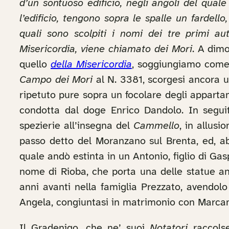
d’un sontuoso edificio, negli angoli del qual
l’edificio, tengono sopra le spalle un fardell
quali sono scolpiti i nomi dei tre primi au
Misericordia, viene chiamato dei Mori
. A dimo
quello
della Misericordia
, soggiungiamo come n
Campo dei Mori
al N. 3381, scorgesi ancora u
ripetuto pure sopra un focolare degli appartam
condotta dal doge Enrico Dandolo. In seguit
spezierie all’insegna del
Cammello
, in allusi
passo detto del Moranzano sul Brenta, ed, a
quale andò estinta in un Antonio, figlio di Gas
nome di Rioba, che porta una delle statue an
anni avanti nella famiglia Prezzato, avendolo
Angela, congiuntasi in matrimonio con Marcan
Il Gradenigo, che ne’ suoi
Notatori
raccolse