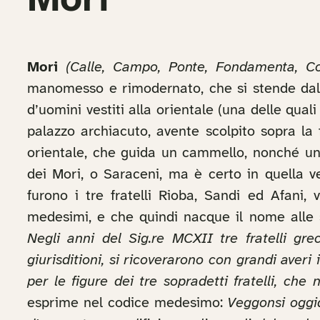
Mori
Mori
(Calle, Campo, Ponte, Fondamenta, Co
manomesso e rimodernato, che si stende da
d’uomini vestiti alla orientale (una delle qua
palazzo archiacuto, avente scolpito sopra la 
orientale, che guida un cammello, nonché un’ar
dei Mori, o Saraceni, ma è certo in quella ve
furono i tre fratelli Rioba, Sandi ed Afani
medesimi, e che quindi nacque il nome alle s
Negli anni del Sig.re MCXII tre fratelli gre
giurisditioni, si ricoverarono con grandi averi
per le figure dei tre sopradetti fratelli, che
esprime nel codice medesimo:
Veggonsi oggid