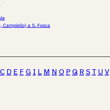
o
ale
 Campiello) a S. Fosca
C
D
E
F
G
I
L
M
N
O
P
Q
R
S
T
U
V