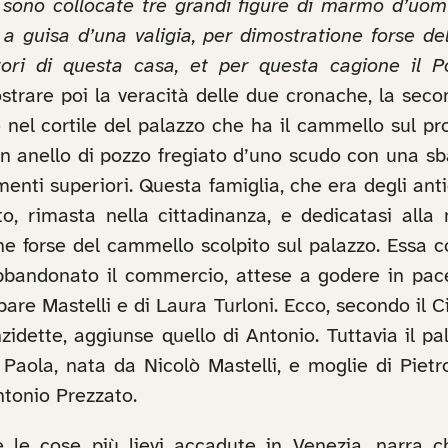
e sono collocate tre grandi figure di marmo d’uomin
o, a guisa d’una valigia, per dimostratione forse de
tori di questa casa, et per questa cagione il Pon
strare poi la veracità delle due cronache, la seco
el cortile del palazzo che ha il cammello sul pros
n anello di pozzo fregiato d’uno scudo con una sbar
enti superiori. Questa famiglia, che era degli antic
o, rimasta nella cittadinanza, e dedicatasi alla
one forse del cammello scolpito sul palazzo. Essa c
bbandonato il commercio, attese a godere in pace 
pare Mastelli e di Laura Turloni. Ecco, secondo il Ci
zidette, aggiunse quello di Antonio. Tuttavia il p
 Paola, nata da Nicolò Mastelli, e moglie di Pietro
tonio Prezzato.
 le cose più lievi accadute in Venezia, narra c