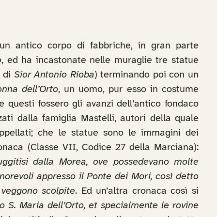
 un antico corpo di fabbriche, in gran parte
o
, ed ha incastonate nelle muraglie tre statue
e di
Sior Antonio Rioba
) terminando poi con un
nna dell’Orto
, un uomo, pur esso in costume
e questi fossero gli avanzi dell’antico fondaco
ti dalla famiglia Mastelli, autori della quale
ppellati; che le statue sono le immagini dei
onaca (Classe VII, Codice 27 della Marciana):
 fuggitisi dalla Morea, ove possedevano molte
onorevoli appresso il Ponte dei Mori, così detto
i veggono scolpite
. Ed un’altra cronaca così si
o S. Maria dell’Orto, et specialmente le rovine