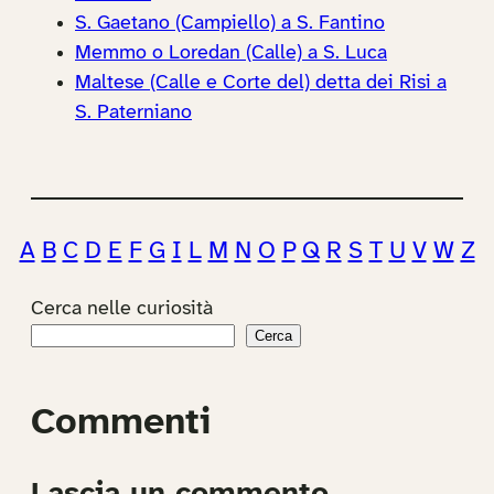
S. Gaetano (Campiello) a S. Fantino
Memmo o Loredan (Calle) a S. Luca
Maltese (Calle e Corte del) detta dei Risi a
S. Paterniano
A
B
C
D
E
F
G
I
L
M
N
O
P
Q
R
S
T
U
V
W
Z
Cerca nelle curiosità
Cerca
Commenti