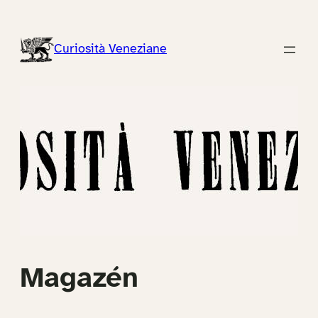
Vai
al
Curiosità Veneziane
contenuto
Magazén