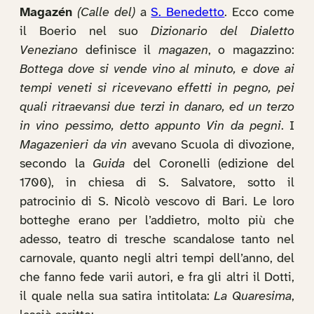
Magazén
(Calle del)
a
S. Benedetto
. Ecco come
il Boerio nel suo
Dizionario del Dialetto
Veneziano
definisce il
magazen
, o magazzino:
Bottega dove si vende vino al minuto, e dove ai
tempi veneti si ricevevano effetti in pegno, pei
quali ritraevansi due terzi in danaro, ed un terzo
in vino pessimo, detto appunto Vin da pegni
. I
Magazenieri da vin
avevano Scuola di divozione,
secondo la
Guida
del Coronelli (edizione del
1700), in chiesa di S. Salvatore, sotto il
patrocinio di S. Nicolò vescovo di Bari. Le loro
botteghe erano per l’addietro, molto più che
adesso, teatro di tresche scandalose tanto nel
carnovale, quanto negli altri tempi dell’anno, del
che fanno fede varii autori, e fra gli altri il Dotti,
il quale nella sua satira intitolata:
La Quaresima
,