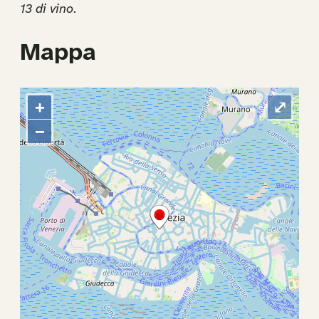
13 di vino
.
Mappa