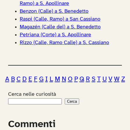
Ramo) a S. Apollinare
Benzon (Calle) a S. Benedetto
Raspi (Calle, Ramo) a San Cassiano
Magazén (Calle del) a S. Benedetto
Petriana (Corte) a S. Apollinare
Rizzo (Calle, Ramo Calle) a S. Cassiano
A
B
C
D
E
F
G
I
L
M
N
O
P
Q
R
S
T
U
V
W
Z
Cerca nelle curiosità
Cerca
Commenti