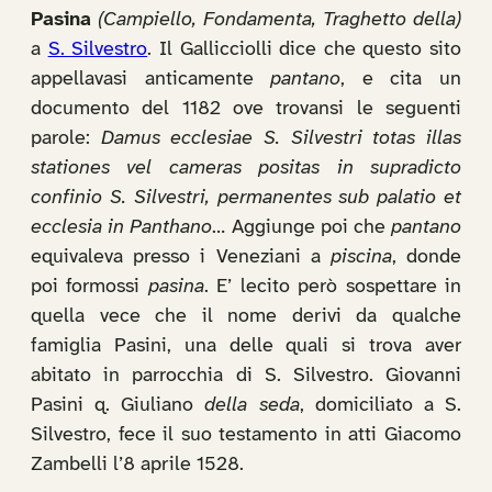
Pasina
(Campiello, Fondamenta, Traghetto della)
a
S. Silvestro
. Il Gallicciolli dice che questo sito
appellavasi anticamente
pantano
, e cita un
documento del 1182 ove trovansi le seguenti
parole:
Damus ecclesiae S. Silvestri totas illas
stationes vel cameras positas in supradicto
confinio S. Silvestri, permanentes sub palatio et
ecclesia in Panthano
… Aggiunge poi che
pantano
equivaleva presso i Veneziani a
piscina
, donde
poi formossi
pasina
. E’ lecito però sospettare in
quella vece che il nome derivi da qualche
famiglia Pasini, una delle quali si trova aver
abitato in parrocchia di S. Silvestro. Giovanni
Pasini q. Giuliano
della seda
, domiciliato a S.
Silvestro, fece il suo testamento in atti Giacomo
Zambelli l’8 aprile 1528.