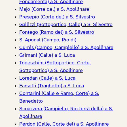
Fondamenta) a S. Apollinare
Majo (Corte del) a S. Apollinare
Presepio (Corte del) a S. Silvestro
Gallizzi (Sottoportico, Calle) a S. Silvestro
Fontego (Ramo del) a S. Silvestro
S. Aponal (Campo, Rio di)
Curnis (Campo, Campiello) a S. Apollinare
Grimani (Calle) a S. Luca
Todeschini (Sottoportico, Corte,
Sottoportico) a S. Apollinare
Loredan (Calle) a S. Luca
Farsetti (Traghetto) a S. Luca
Contarini (Calle e Ramo, Corte) a S.
Benedetto
Scoazzera (Campiello, Rio terrà della) a S.
Apollinare
Perdon (Calle, Corte del) a S. Apollinare