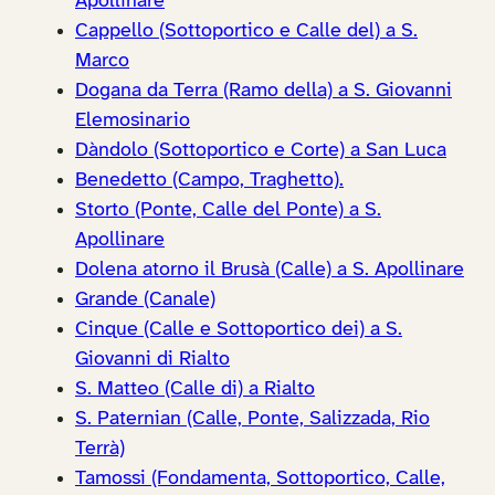
Apollinare
Cappello (Sottoportico e Calle del) a S.
Marco
Dogana da Terra (Ramo della) a S. Giovanni
Elemosinario
Dàndolo (Sottoportico e Corte) a San Luca
Benedetto (Campo, Traghetto).
Storto (Ponte, Calle del Ponte) a S.
Apollinare
Dolena atorno il Brusà (Calle) a S. Apollinare
Grande (Canale)
Cinque (Calle e Sottoportico dei) a S.
Giovanni di Rialto
S. Matteo (Calle di) a Rialto
S. Paternian (Calle, Ponte, Salizzada, Rio
Terrà)
Tamossi (Fondamenta, Sottoportico, Calle,