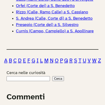
Orfei (Corte dei) a S. Benedetto
Rizzo (Calle, Ramo Calle) a S. Cassiano
S. Andrea (Calle, Corte di) a S. Benedetto
Presepio (Corte del) a S. Silvestro
Curnis (Campo, Campiello) a S. Apollinare
A
B
C
D
E
F
G
I
L
M
N
O
P
Q
R
S
T
U
V
W
Z
Cerca nelle curiosità
Cerca
Commenti