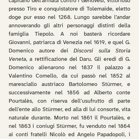
capitano dell’armata contro i Genovesi, vittorioso
presso Tiro e conquistatore di Tolemaide, eletto
doge pur esso nel 1268. Lungo sarebbe l’andar
annoverando gli altri personaggi distinti della
famiglia Tiepolo. A noi basterà ricordare
Giovanni, patriarca di Venezia nel 1619, e quel G.
Domenico autore dei
Discorsi sulla Storia
Veneta
, a rettificazione del Daru. Gli eredi di G.
Domenico alienarono nel 1837 il palazzo a
Valentino Comello, da cui passò nel 1852 al
maresciallo austriaco Bartolomeo Stürmer, e
successivamente nel 1856 ad Alberto conte
Pourtalès, con riserva dell’usufrutto di parte
dell’ente allo Stürmer, ed alla di lui consorte, vita
naturale durante. Morto nel 1861 il Pourtalès, e
nel 1863 i coniugi Stürmer, fu venduto nel 1864
ai conti fratelli Nicolò ed Angelo Papadopoli, i