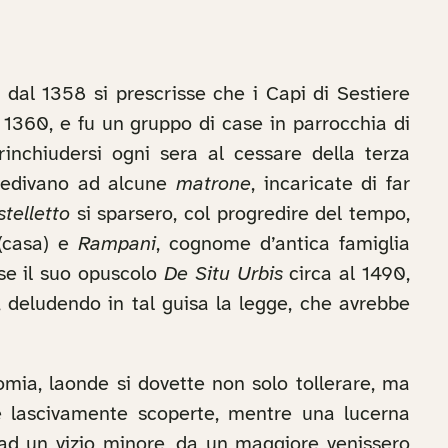
o dal 1358 si prescrisse che i Capi di Sestiere
l 1360, e fu un gruppo di case in parrocchia di
rinchiudersi ogni sera al cessare della terza
bbedivano ad alcune
matrone
, incaricate di far
telletto
si sparsero, col progredire del tempo,
casa) e
Rampani
, cognome d’antica famiglia
sse il suo opuscolo
De Situ Urbis
circa al 1490,
, deludendo in tal guisa la legge, che avrebbe
domia, laonde si dovette non solo tollerare, ma
re lascivamente scoperte, mentre una lucerna
i ad un vizio minore, da un maggiore venissero