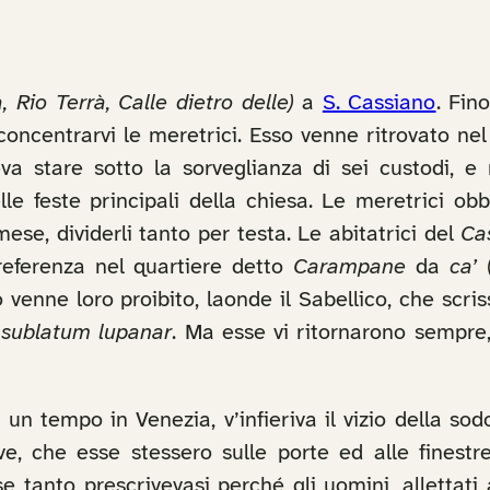
 Rio Terrà, Calle dietro delle)
a
S. Cassiano
. Fin
concentrarvi le meretrici. Esso venne ritrovato ne
va stare sotto la sorveglianza di sei custodi, e 
le feste principali della chiesa. Le meretrici o
mese, dividerli tanto per testa. Le abitatrici del
Cas
 preferenza nel quartiere detto
Carampane
da
ca’
(
ò venne loro proibito, laonde il Sabellico, che scri
sublatum lupanar
. Ma esse vi ritornarono sempre
un tempo in Venezia, v’infieriva il vizio della so
, che esse stessero sulle porte ed alle finest
 se tanto prescrivevasi perché gli uomini, allettat