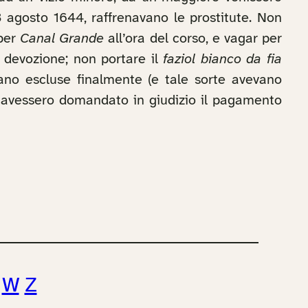
13 agosto 1644, raffrenavano le prostitute. Non
 per
Canal Grande
all’ora del corso, e vagar per
i devozione; non portare il
faziol bianco da fia
rano escluse finalmente (e tale sorte avevano
ra avessero domandato in giudizio il pagamento
W
Z