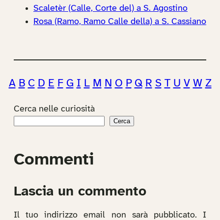
Scaletèr (Calle, Corte del) a S. Agostino
Rosa (Ramo, Ramo Calle della) a S. Cassiano
A
B
C
D
E
F
G
I
L
M
N
O
P
Q
R
S
T
U
V
W
Z
Cerca nelle curiosità
Cerca
Commenti
Lascia un commento
Il tuo indirizzo email non sarà pubblicato.
I