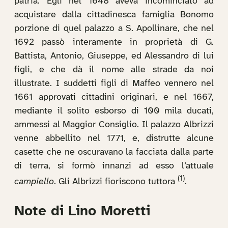
patria. Egli nel 1648 aveva incominciato ad
acquistare dalla cittadinesca famiglia Bonomo
porzione di quel palazzo a S. Apollinare, che nel
1692 passò interamente in proprietà di G.
Battista, Antonio, Giuseppe, ed Alessandro di lui
figli, e che dà il nome alle strade da noi
illustrate. I suddetti figli di Maffeo vennero nel
1661 approvati cittadini originari, e nel 1667,
mediante il solito esborso di 100 mila ducati,
ammessi al Maggior Consiglio. Il palazzo Albrizzi
venne abbellito nel 1771, e, distrutte alcune
casette che ne oscuravano la facciata dalla parte
di terra, si formò innanzi ad esso l’attuale
(1)
campiello
. Gli Albrizzi fioriscono tuttora
.
Note di Lino Moretti