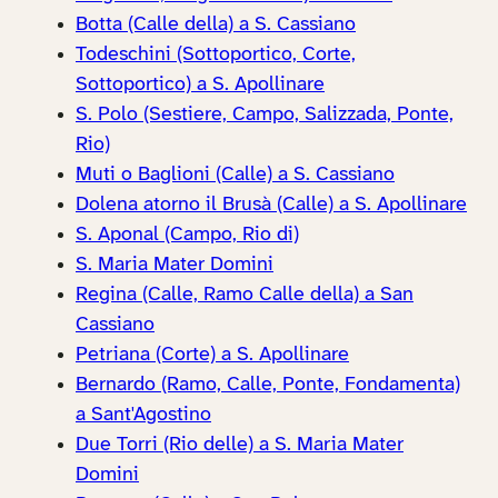
Botta (Calle della) a S. Cassiano
Todeschini (Sottoportico, Corte,
Sottoportico) a S. Apollinare
S. Polo (Sestiere, Campo, Salizzada, Ponte,
Rio)
Muti o Baglioni (Calle) a S. Cassiano
Dolena atorno il Brusà (Calle) a S. Apollinare
S. Aponal (Campo, Rio di)
S. Maria Mater Domini
Regina (Calle, Ramo Calle della) a San
Cassiano
Petriana (Corte) a S. Apollinare
Bernardo (Ramo, Calle, Ponte, Fondamenta)
a Sant'Agostino
Due Torri (Rio delle) a S. Maria Mater
Domini