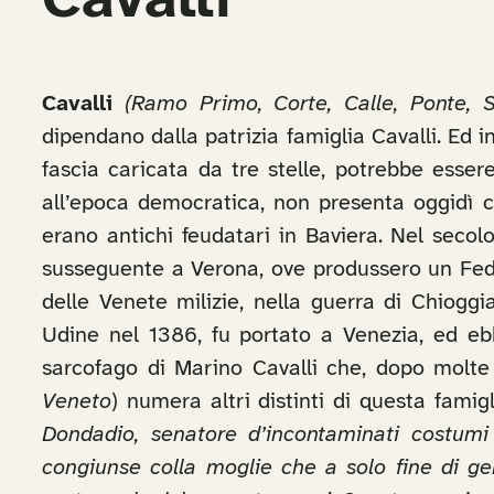
Cavalli
Cavalli
(Ramo Primo, Corte, Calle, Ponte, S
dipendano dalla patrizia famiglia Cavalli. Ed i
fascia caricata da tre stelle, potrebbe esser
all’epoca democratica, non presenta oggidì ch
erano antichi feudatari in Baviera. Nel secol
susseguente a Verona, ove produssero un Fede
delle Venete milizie, nella guerra di Chioggi
Udine nel 1386, fu portato a Venezia, ed 
sarcofago di Marino Cavalli che, dopo molte 
Veneto
) numera altri distinti di questa fam
Dondadio, senatore d’incontaminati costumi 
congiunse colla moglie che a solo fine di g