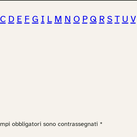
C
D
E
F
G
I
L
M
N
O
P
Q
R
S
T
U
V
ampi obbligatori sono contrassegnati
*