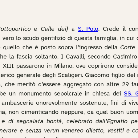
ottoportico e Calle dei)
a
S. Polo
. Crede il co
n vero lo scudo gentilizio di questa famiglia, in c
e quello che è posto sopra l’ingresso della
Corte 
e la fascia soltanto. I Cavalli, secondo Casimiro
o XIII passarono in Milano, ove coprirono consider
rico generale degli Scaligeri. Giacomo figlio de
a, che meritò d’essere aggregato con altre 29 fam
ebbe un monumento sepolcrale in chiesa dei
SS. 
ambascerie onorevolmente sostenute, finì di viver
iglia, non dimenticando neppure, da quel buon uo
e di segnalata bontà, celebrato dall’Egnatio pe
enerare e senza verun venereo diletto, vestiti e 