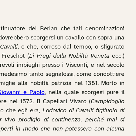
ntinuatore del Berlan che tali denominazioni
ui dovrebbero scorgersi un cavallo con sopra una
Cavalli
, e che, corroso dal tempo, o sfigurato
 Freschot (
Li Pregi della Nobiltà Veneta
ecc.)
evoli impieghi presso i Visconti, e nel secolo
l medesimo tanto segnalossi, come condottiere
iglie alla nobiltà patrizia nel 1381. Morto in
Giovanni e Paolo
, nella quale scorgesi pure il
e nel 1572. Il Capellari Vivaro (
Campidoglio
mo che egli era,
Lodovico di Cavalli figliuolo di
r vivo prodigio di continenza, perché mai si
coperti in modo che non potessero con alcuna