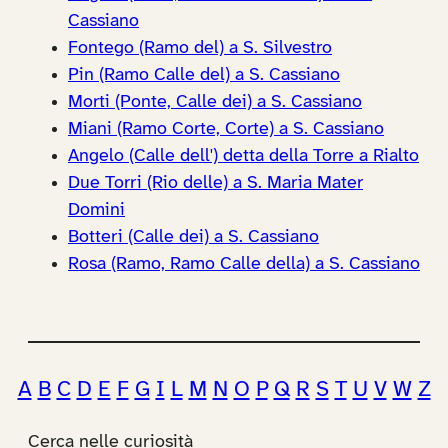
Cassiano
Fontego (Ramo del) a S. Silvestro
Pin (Ramo Calle del) a S. Cassiano
Morti (Ponte, Calle dei) a S. Cassiano
Miani (Ramo Corte, Corte) a S. Cassiano
Angelo (Calle dell') detta della Torre a Rialto
Due Torri (Rio delle) a S. Maria Mater
Domini
Botteri (Calle dei) a S. Cassiano
Rosa (Ramo, Ramo Calle della) a S. Cassiano
A
B
C
D
E
F
G
I
L
M
N
O
P
Q
R
S
T
U
V
W
Z
Cerca nelle curiosità