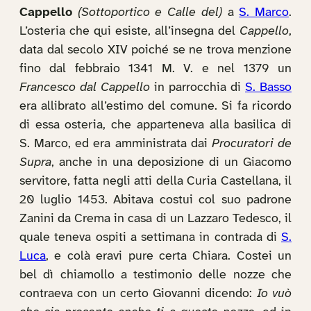
Cappello
(Sottoportico e Calle del)
a
S. Marco
.
L’osteria che qui esiste, all’insegna del
Cappello
,
data dal secolo XIV poiché se ne trova menzione
fino dal febbraio 1341 M. V. e nel 1379 un
Francesco dal Cappello
in parrocchia di
S. Basso
era allibrato all’estimo del comune. Si fa ricordo
di essa osteria, che apparteneva alla basilica di
S. Marco, ed era amministrata dai
Procuratori de
Supra
, anche in una deposizione di un Giacomo
servitore, fatta negli atti della Curia Castellana, il
20 luglio 1453. Abitava costui col suo padrone
Zanini da Crema in casa di un Lazzaro Tedesco, il
quale teneva ospiti a settimana in contrada di
S.
Luca
, e colà eravi pure certa Chiara. Costei un
bel dì chiamollo a testimonio delle nozze che
contraeva con un certo Giovanni dicendo:
Io vuò