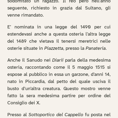
sodomitato un ragazzo. Il reo però nell’anno
seguente, richiesto in grazia dal Sultano, gli
venne rimandato.
E’ nominata in una legge del 1490 per cui
estendevasi anche a questa osteria l’altra legge
del 1489 che vietava il tenersi meretrici nelle
osterie situate in
Piazzetta
, presso la
Panateria
.
Anche il Sanudo nei
Diarii
parla della medesima
osteria, raccontando come il 5 maggio 1515 si
espose al pubblico in essa un garzone, d’anni 14,
nato in Piccardia, dal petto del quale usciva il
busto d’un’altra creatura. Questo mostro venne
fatto la sera medesima partire per ordine del
Consiglio dei X.
Presso al
Sottoportico del Cappello
fu posta nel