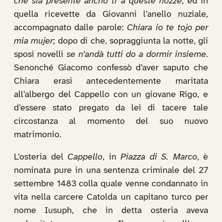
che sia presente ancho ti a queste nozze
, ed in
quella ricevette da Giovanni l’anello nuziale,
accompagnato dalle parole:
Chiara io te tojo per
mia mujer
; dopo di che, sopraggiunta la notte, gli
sposi novelli
se n’andà tutti do a dormir insieme
.
Senonché Giacomo confessò d’aver saputo che
Chiara erasi antecedentemente maritata
all’albergo del Cappello con un giovane Rigo, e
d’essere stato pregato da lei di tacere tale
circostanza al momento del suo nuovo
matrimonio.
L’osteria del
Cappello
, in
Piazza di S. Marco
, è
nominata pure in una sentenza criminale del 27
settembre 1483 colla quale venne condannato in
vita nella carcere Catolda un capitano turco per
nome Iusuph, che in detta osteria aveva