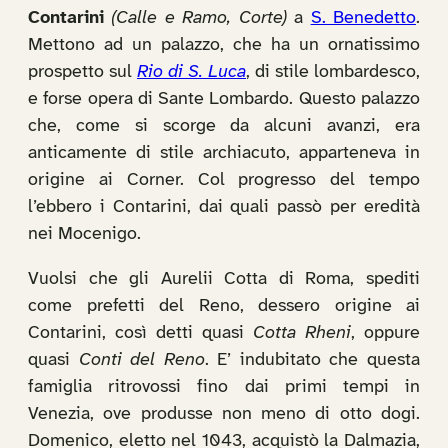
Contarini
(Calle e Ramo, Corte)
a
S. Benedetto
.
Mettono ad un palazzo, che ha un ornatissimo
prospetto sul
Rio di S. Luca
, di stile lombardesco,
e forse opera di Sante Lombardo. Questo palazzo
che, come si scorge da alcuni avanzi, era
anticamente di stile archiacuto, apparteneva in
origine ai Corner. Col progresso del tempo
l’ebbero i Contarini, dai quali passò per eredità
nei Mocenigo.
Vuolsi che gli Aurelii Cotta di Roma, spediti
come prefetti del Reno, dessero origine ai
Contarini, così detti quasi
Cotta Rheni
, oppure
quasi
Conti del Reno
. E’ indubitato che questa
famiglia ritrovossi fino dai primi tempi in
Venezia, ove produsse non meno di otto dogi.
Domenico, eletto nel 1043, acquistò la Dalmazia,