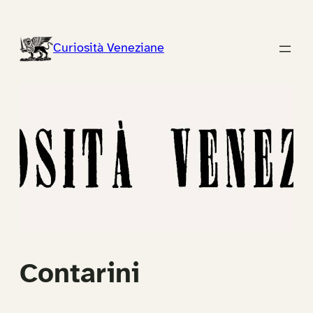
Vai
al
Curiosità Veneziane
contenuto
Contarini