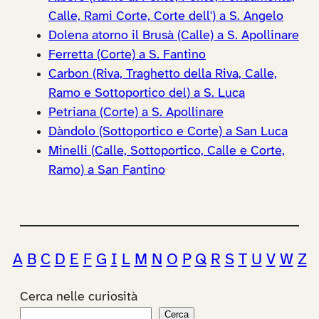
Calle, Rami Corte, Corte dell') a S. Angelo
Dolena atorno il Brusà (Calle) a S. Apollinare
Ferretta (Corte) a S. Fantino
Carbon (Riva, Traghetto della Riva, Calle,
Ramo e Sottoportico del) a S. Luca
Petriana (Corte) a S. Apollinare
Dàndolo (Sottoportico e Corte) a San Luca
Minelli (Calle, Sottoportico, Calle e Corte,
Ramo) a San Fantino
A
B
C
D
E
F
G
I
L
M
N
O
P
Q
R
S
T
U
V
W
Z
Cerca nelle curiosità
Cerca