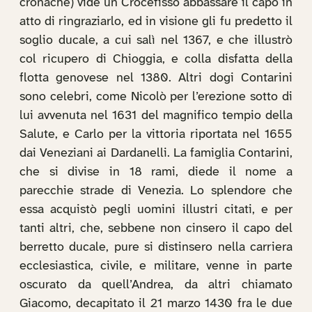
cronache) vide un Crocefisso abbassare il capo in
atto di ringraziarlo, ed in visione gli fu predetto il
soglio ducale, a cui salì nel 1367, e che illustrò
col ricupero di Chioggia, e colla disfatta della
flotta genovese nel 1380. Altri dogi Contarini
sono celebri, come Nicolò per l’erezione sotto di
lui avvenuta nel 1631 del magnifico tempio della
Salute, e Carlo per la vittoria riportata nel 1655
dai Veneziani ai Dardanelli. La famiglia Contarini,
che si divise in 18 rami, diede il nome a
parecchie strade di Venezia. Lo splendore che
essa acquistò pegli uomini illustri citati, e per
tanti altri, che, sebbene non cinsero il capo del
berretto ducale, pure si distinsero nella carriera
ecclesiastica, civile, e militare, venne in parte
oscurato da quell’Andrea, da altri chiamato
Giacomo, decapitato il 21 marzo 1430 fra le due