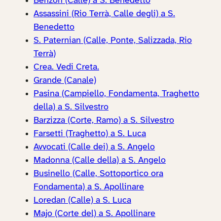
Benzon (Calle) a S. Benedetto
Assassini (Rio Terrà, Calle degli) a S.
Benedetto
S. Paternian (Calle, Ponte, Salizzada, Rio
Terrà)
Crea. Vedi Creta.
Grande (Canale)
Pasina (Campiello, Fondamenta, Traghetto
della) a S. Silvestro
Barzizza (Corte, Ramo) a S. Silvestro
Farsetti (Traghetto) a S. Luca
Avvocati (Calle dei) a S. Angelo
Madonna (Calle della) a S. Angelo
Businello (Calle, Sottoportico ora
Fondamenta) a S. Apollinare
Loredan (Calle) a S. Luca
Majo (Corte del) a S. Apollinare