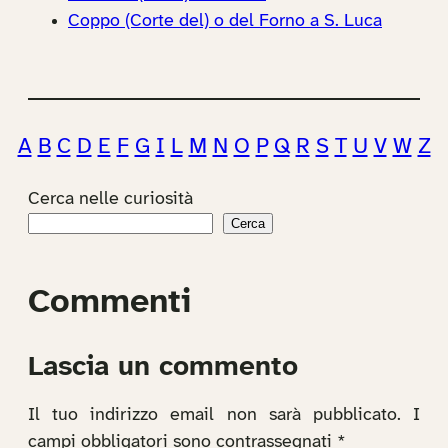
Coppo (Corte del) o del Forno a S. Luca
A
B
C
D
E
F
G
I
L
M
N
O
P
Q
R
S
T
U
V
W
Z
Cerca nelle curiosità
Cerca
Commenti
Lascia un commento
Il tuo indirizzo email non sarà pubblicato.
I
campi obbligatori sono contrassegnati
*