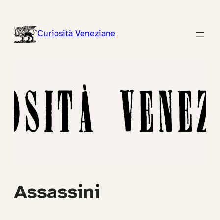
Vai
al
Curiosità Veneziane
contenuto
Assassini