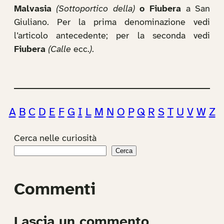
Malvasia
(Sottoportico della)
o Fiubera
a San
Giuliano. Per la prima denominazione vedi
l’articolo antecedente; per la seconda vedi
Fiubera
(Calle
ecc.
)
.
A
B
C
D
E
F
G
I
L
M
N
O
P
Q
R
S
T
U
V
W
Z
Cerca nelle curiosità
Cerca
Commenti
Lascia un commento