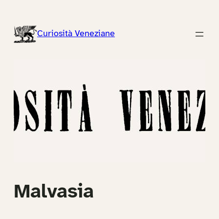
Vai
al
Curiosità Veneziane
contenuto
Malvasia