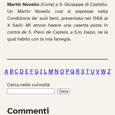
Martin Novello
(Corte)
a S. Giuseppe di Castello.
Un
Martin Novello
così si espresse nella
Condizione de’ suoi beni, presentata nel 1566 ai
X Savii:
Mi atrovo havere una casetta posta in
contrà de S. Piero de Castelo, a S.to Isepo, ne la
qual habito con la mia famegia
.
A
B
C
D
E
F
G
I
L
M
N
O
P
Q
R
S
T
U
V
W
Z
Cerca nelle curiosità
Cerca
Commenti