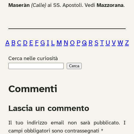
Maseràn
(Calle)
ai SS. Apostoli. Vedi
Mazzorana
.
A
B
C
D
E
F
G
I
L
M
N
O
P
Q
R
S
T
U
V
W
Z
Cerca nelle curiosità
Cerca
Commenti
Lascia un commento
Il tuo indirizzo email non sarà pubblicato.
I
campi obbligatori sono contrassegnati
*