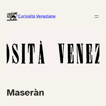
Vai
al
Curiosità Veneziane
contenuto
Maseràn