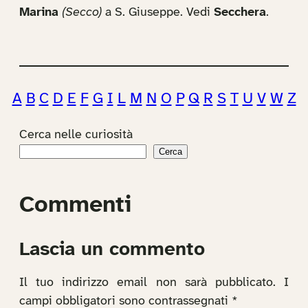
Marina
(Secco)
a S. Giuseppe. Vedi
Secchera
.
A
B
C
D
E
F
G
I
L
M
N
O
P
Q
R
S
T
U
V
W
Z
Cerca nelle curiosità
Cerca
Commenti
Lascia un commento
Il tuo indirizzo email non sarà pubblicato.
I
campi obbligatori sono contrassegnati
*