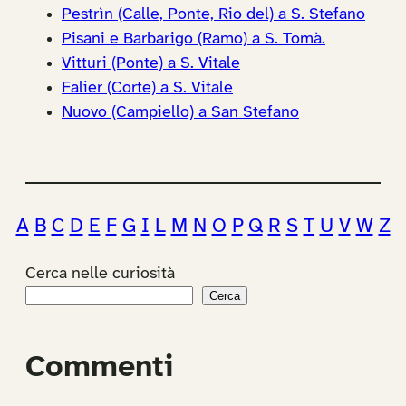
Pestrìn (Calle, Ponte, Rio del) a S. Stefano
Pisani e Barbarigo (Ramo) a S. Tomà.
Vitturi (Ponte) a S. Vitale
Falier (Corte) a S. Vitale
Nuovo (Campiello) a San Stefano
A
B
C
D
E
F
G
I
L
M
N
O
P
Q
R
S
T
U
V
W
Z
Cerca nelle curiosità
Cerca
Commenti