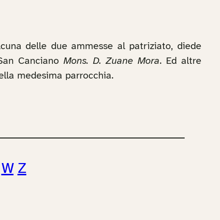
lcuna delle due ammesse al patriziato, diede
di San Canciano
Mons. D. Zuane Mora
. Ed altre
nella medesima parrocchia.
W
Z