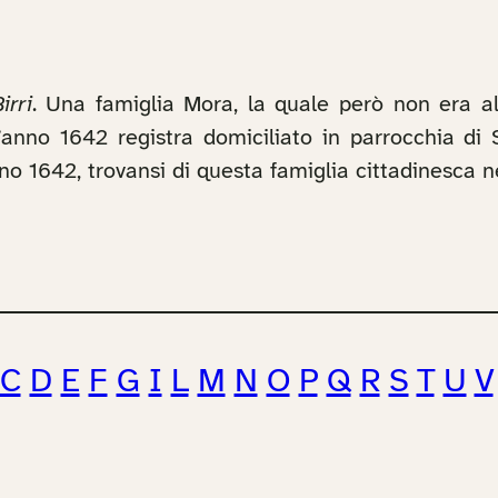
irri
. Una famiglia Mora, la quale però non era a
ll’anno 1642 registra domiciliato in parrocchia 
nno 1642, trovansi di questa famiglia cittadinesca 
C
D
E
F
G
I
L
M
N
O
P
Q
R
S
T
U
V