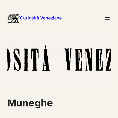
Vai
al
Curiosità Veneziane
contenuto
Muneghe