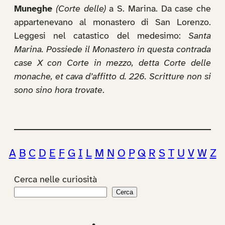
Muneghe
(Corte delle)
a S. Marina. Da case che
appartenevano al monastero di San Lorenzo.
Leggesi nel catastico del medesimo:
Santa
Marina. Possiede il Monastero in questa contrada
case X con Corte in mezzo, detta Corte delle
monache, et cava d’affitto d. 226. Scritture non si
sono sino hora trovate
.
A
B
C
D
E
F
G
I
L
M
N
O
P
Q
R
S
T
U
V
W
Z
Cerca nelle curiosità
Cerca