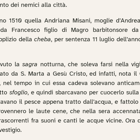
o dei nemici alla città.
gno 1510 quella Andriana Misani, moglie d’Andre
a da Francesco figlio di Magro barbitonsore 
plizio della
cheba
, per sentenza 11 luglio dell’a
avuto la
sagra
notturna, che soleva farsi nella vig
to da S. Marta a Gesù Cristo, ed infatti, nota il
i, nel tempo in cui essa cadeva solevano anticam
tto
sfoglio
, e quindi sbarcavano per cuocerlo sull
ravano il pesce appena tratto dall’acqua, e fatto
provennero le laute cene, che nella sera accennata
rascorrenti fra suoni e canti le acque vicine. Ora 
estigio.