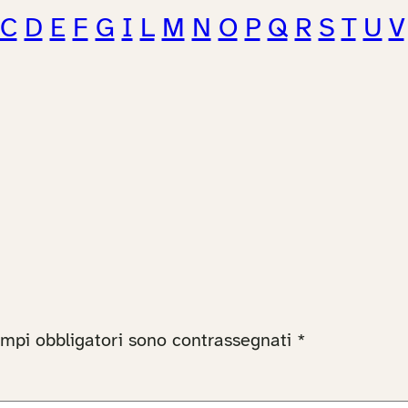
C
D
E
F
G
I
L
M
N
O
P
Q
R
S
T
U
V
ampi obbligatori sono contrassegnati
*