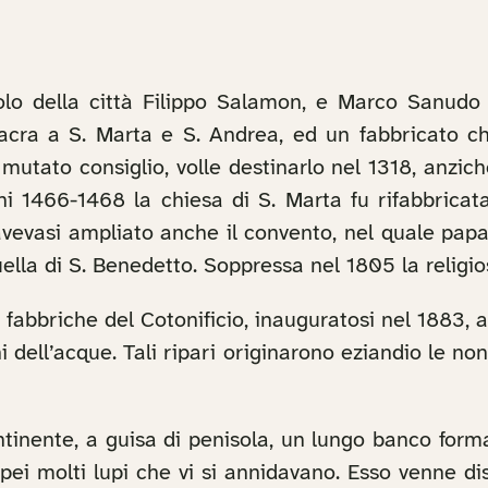
lo della città Filippo Salamon, e Marco Sanudo 
acra a S. Marta e S. Andrea, ed un fabbricato ch
, mutato consiglio, volle destinarlo nel 1318, anzi
ni 1466-1468 la chiesa di S. Marta fu rifabbrica
 avevasi ampliato anche il convento, nel quale pap
quella di S. Benedetto. Soppressa nel 1805 la religio
fabbriche del Cotonificio, inauguratosi nel 1883, 
i dell’acque. Tali ripari originarono eziandio le n
inente, a guisa di penisola, un lungo banco format
pei molti lupi che vi si annidavano. Esso venne di