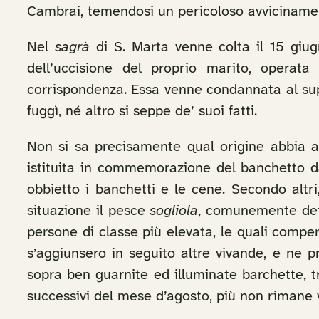
Cambrai, temendosi un pericoloso avvicinament
Nel
sagrà
di S. Marta venne colta il 15 giu
dell’uccisione del proprio marito, operat
corrispondenza. Essa venne condannata al sup
fuggì, né altro si seppe de’ suoi fatti.
Non si sa precisamente qual origine abbia 
istituita in commemorazione del banchetto da
obbietto i banchetti e le cene. Secondo altr
situazione il pesce
sogliola
, comunemente de
persone di classe più elevata, le quali compe
s’aggiunsero in seguito altre vivande, e ne 
sopra ben guarnite ed illuminate barchette, t
successivi del mese d’agosto, più non rimane v