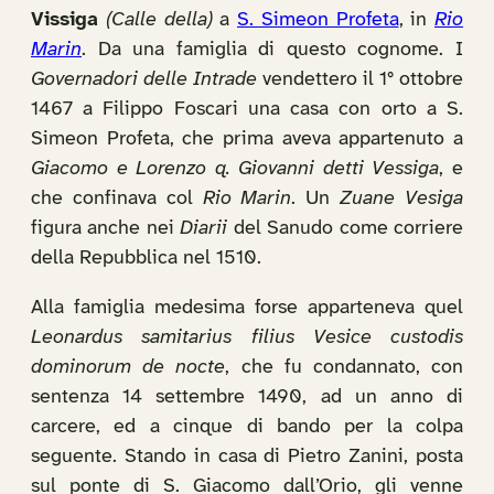
Vissiga
(Calle della)
a
S. Simeon Profeta
, in
Rio
Marin
. Da una famiglia di questo cognome. I
Governadori delle Intrade
vendettero il 1° ottobre
1467 a Filippo Foscari una casa con orto a S.
Simeon Profeta, che prima aveva appartenuto a
Giacomo e Lorenzo q. Giovanni detti Vessiga
, e
che confinava col
Rio Marin
. Un
Zuane Vesiga
figura anche nei
Diarii
del Sanudo come corriere
della Repubblica nel 1510.
Alla famiglia medesima forse apparteneva quel
Leonardus samitarius filius Vesice custodis
dominorum de nocte
, che fu condannato, con
sentenza 14 settembre 1490, ad un anno di
carcere, ed a cinque di bando per la colpa
seguente. Stando in casa di Pietro Zanini, posta
sul ponte di S. Giacomo dall’Orio, gli venne