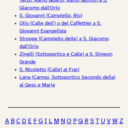
Terzo, Ramo Quarto, Ramo Quinto) a S.
Giacomo dall'Orio
S. Giovanni (Campiello, Rio)
Olio (Calle dell') o del Caffettier a S.
Giovanni Evangelista
Stroppe (Campiello delle) a S. Giacomo
dall'Orio
Zinelli (Sottoportico e Calle) a S. Simeon
Grande
S. Nicoletto (Calle) ai Frari
Lana (Campo, Sottoportico Secondo della)
al Gesù e Maria
A
B
C
D
E
F
G
I
L
M
N
O
P
Q
R
S
T
U
V
W
Z