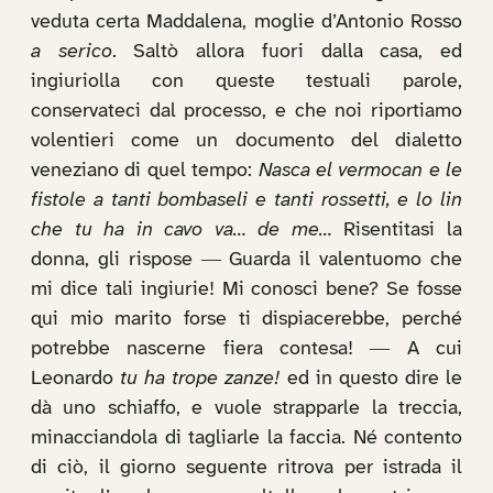
veduta certa Maddalena, moglie d’Antonio Rosso
a serico
. Saltò allora fuori dalla casa, ed
ingiuriolla con queste testuali parole,
conservateci dal processo, e che noi riportiamo
volentieri come un documento del dialetto
veneziano di quel tempo:
Nasca el vermocan e le
fistole a tanti bombaseli e tanti rossetti, e lo lin
che tu ha in cavo va… de me…
Risentitasi la
donna, gli rispose ― Guarda il valentuomo che
mi dice tali ingiurie! Mi conosci bene? Se fosse
qui mio marito forse ti dispiacerebbe, perché
potrebbe nascerne fiera contesa! ― A cui
Leonardo
tu ha trope zanze!
ed in questo dire le
dà uno schiaffo, e vuole strapparle la treccia,
minacciandola di tagliarle la faccia. Né contento
di ciò, il giorno seguente ritrova per istrada il