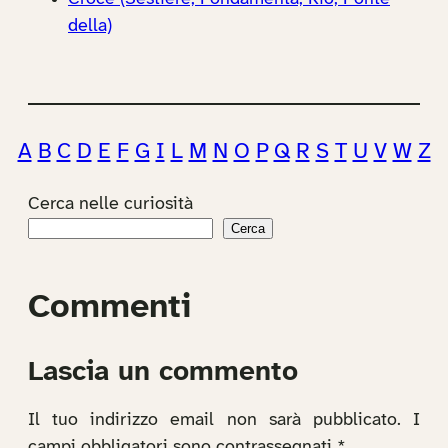
della)
A
B
C
D
E
F
G
I
L
M
N
O
P
Q
R
S
T
U
V
W
Z
Cerca nelle curiosità
Cerca
Commenti
Lascia un commento
Il tuo indirizzo email non sarà pubblicato.
I
campi obbligatori sono contrassegnati
*