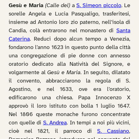
Gesù e Maria
(Calle del)
a
S. Simeon piccolo
. Le
sorelle Angela e Lucia Pasqualigo, trasferitesi,
insieme ad Antonio loro zio paterno, nell’isola di
Candia, colà entrarono nel monastero di
Santa
Caterina
. Reduci dopo alcun tempo a Venezia,
fondarono l’anno 1623 in questo punto della città
una congregazione di pie donne con annesso
oratorio dedicato alla Natività del Signore, e
volgarmente al
Gesù e Maria
. In seguito, dilatato
il convento, abbracciarono la regola di S.
Agostino, e nel 1633, ove era l’oratorio,
edificarono una chiesa. Papa Innocenzo X
approvò il loro istituto con bolla 1 luglio 1647.
Nel 1806 queste monache furono concentrate
con quelle di
S. Andrea
. In tempi a noi più vicini,
cioè nel 1821, il parroco di
S. Cassiano
,