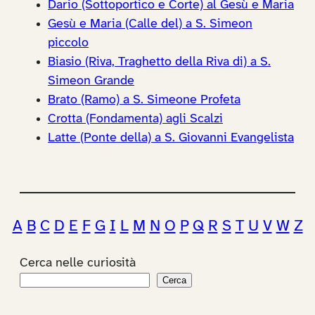
Dario (Sottoportico e Corte) al Gesù e Maria
Gesù e Maria (Calle del) a S. Simeon
piccolo
Biasio (Riva, Traghetto della Riva di) a S.
Simeon Grande
Brato (Ramo) a S. Simeone Profeta
Crotta (Fondamenta) agli Scalzi
Latte (Ponte della) a S. Giovanni Evangelista
A
B
C
D
E
F
G
I
L
M
N
O
P
Q
R
S
T
U
V
W
Z
Cerca nelle curiosità
Cerca