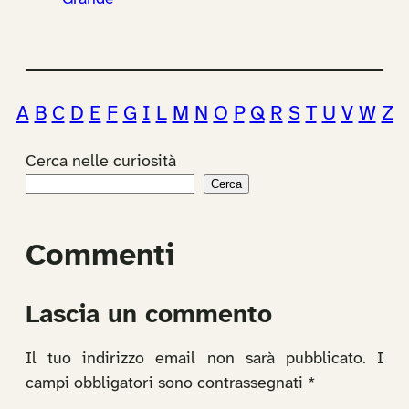
A
B
C
D
E
F
G
I
L
M
N
O
P
Q
R
S
T
U
V
W
Z
Cerca nelle curiosità
Cerca
Commenti
Lascia un commento
Il tuo indirizzo email non sarà pubblicato.
I
campi obbligatori sono contrassegnati
*