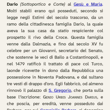
Dario
(Sottoportico e Corte)
al
Gesù e Maria
.
Molti stabili erano qui posseduti, secondo si
legge negli Estimi del secolo trascorso, da un
ramo della cittadinesca famiglia Dario, la quale
aveva la sua casa da
statio
respiciente col
prospetto il rivo della Croce. Questa famiglia
venne dalla Dalmazia, e fino dal secolo XV fu
celebre per un Giovanni, secretario del Senato,
che sostenne le veci di Bailo a Costantinopoli, e
nel 1479 ratificò il trattato di pace col Turco,
laonde ricevette in dono dalla Repubblica una
possessione in Noventa Padovana, e dal sultano
tre vesti di drappo d’oro. Egli fabbricò, od almeno
rinnovò il palazzo di
S. Gregorio
, che porta sulla
base l’iscrizione:
Genio Urbis Joannes Darius
, e
che poscia, per eredità, venne posseduto dai