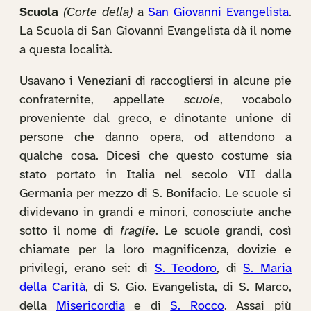
Scuola
(Corte della)
a
San Giovanni Evangelista
.
La Scuola di San Giovanni Evangelista dà il nome
a questa località.
Usavano i Veneziani di raccogliersi in alcune pie
confraternite, appellate
scuole
, vocabolo
proveniente dal greco, e dinotante unione di
persone che danno opera, od attendono a
qualche cosa. Dicesi che questo costume sia
stato portato in Italia nel secolo VII dalla
Germania per mezzo di S. Bonifacio. Le scuole si
dividevano in grandi e minori, conosciute anche
sotto il nome di
fraglie
. Le scuole grandi, così
chiamate per la loro magnificenza, dovizie e
privilegi, erano sei: di
S. Teodoro
, di
S. Maria
della Carità
, di S. Gio. Evangelista, di S. Marco,
della
Misericordia
e di
S. Rocco
. Assai più