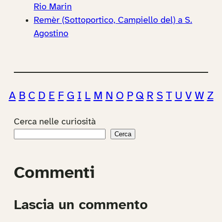
Rio Marin
Remèr (Sottoportico, Campiello del) a S.
Agostino
A
B
C
D
E
F
G
I
L
M
N
O
P
Q
R
S
T
U
V
W
Z
Cerca nelle curiosità
Cerca
Commenti
Lascia un commento