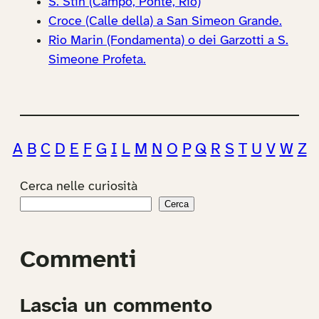
S. Stin (Campo, Ponte, Rio)
Croce (Calle della) a San Simeon Grande.
Rio Marin (Fondamenta) o dei Garzotti a S.
Simeone Profeta.
A
B
C
D
E
F
G
I
L
M
N
O
P
Q
R
S
T
U
V
W
Z
Cerca nelle curiosità
Cerca
Commenti
Lascia un commento