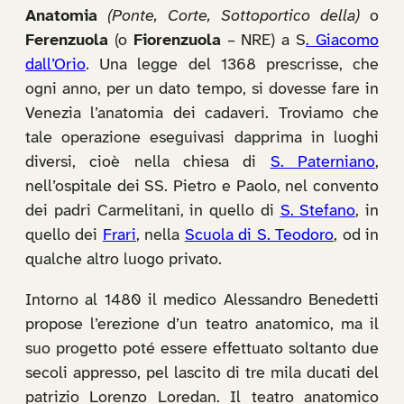
Anatomia
(Ponte, Corte, Sottoportico della)
o
Ferenzuola
(o
Fiorenzuola
– NRE) a S
. Giacomo
dall’Orio
. Una legge del 1368 prescrisse, che
ogni anno, per un dato tempo, si dovesse fare in
Venezia l’anatomia dei cadaveri. Troviamo che
tale operazione eseguivasi dapprima in luoghi
diversi, cioè nella chiesa di
S. Paterniano
,
nell’ospitale dei SS. Pietro e Paolo, nel convento
dei padri Carmelitani, in quello di
S. Stefano
, in
quello dei
Frari
, nella
Scuola di S. Teodoro
, od in
qualche altro luogo privato.
Intorno al 1480 il medico Alessandro Benedetti
propose l’erezione d’un teatro anatomico, ma il
suo progetto poté essere effettuato soltanto due
secoli appresso, pel lascito di tre mila ducati del
patrizio Lorenzo Loredan. Il teatro anatomico