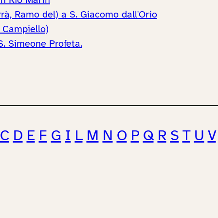
in Rio Marin
rà, Ramo del) a S. Giacomo dall'Orio
, Campiello)
S. Simeone Profeta.
C
D
E
F
G
I
L
M
N
O
P
Q
R
S
T
U
V