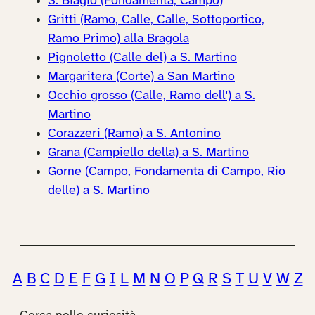
S. Biagio (Fondamenta, Campo)
Gritti (Ramo, Calle, Calle, Sottoportico,
Ramo Primo) alla Bragola
Pignoletto (Calle del) a S. Martino
Margaritera (Corte) a San Martino
Occhio grosso (Calle, Ramo dell') a S.
Martino
Corazzeri (Ramo) a S. Antonino
Grana (Campiello della) a S. Martino
Gorne (Campo, Fondamenta di Campo, Rio
delle) a S. Martino
A
B
C
D
E
F
G
I
L
M
N
O
P
Q
R
S
T
U
V
W
Z