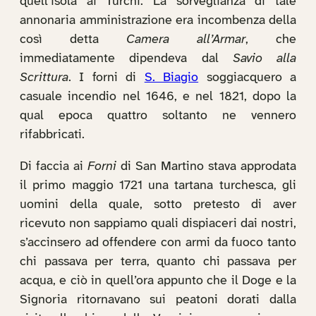
quell’isola ai Turchi. La sorveglianza di tale
annonaria amministrazione era incombenza della
così detta
Camera all’Armar
, che
immediatamente dipendeva dal
Savio alla
Scrittura
. I forni di
S. Biagio
soggiacquero a
casuale incendio nel 1646, e nel 1821, dopo la
qual epoca quattro soltanto ne vennero
rifabbricati.
Di faccia ai
Forni
di San Martino stava approdata
il primo maggio 1721 una tartana turchesca, gli
uomini della quale, sotto pretesto di aver
ricevuto non sappiamo quali dispiaceri dai nostri,
s’accinsero ad offendere con armi da fuoco tanto
chi passava per terra, quanto chi passava per
acqua, e ciò in quell’ora appunto che il Doge e la
Signoria ritornavano sui peatoni dorati dalla