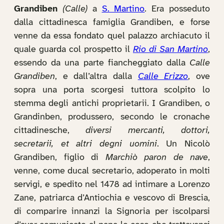
Grandiben
(Calle)
a
S. Martino
. Era posseduto
dalla cittadinesca famiglia Grandiben, e forse
venne da essa fondato quel palazzo archiacuto il
quale guarda col prospetto il
Rio di San Martino
,
essendo da una parte fiancheggiato dalla
Calle
Grandiben
, e dall’altra dalla
Calle Erizzo
, ove
sopra una porta scorgesi tuttora scolpito lo
stemma degli antichi proprietarii. I Grandiben, o
Grandinben, produssero, secondo le cronache
cittadinesche,
diversi mercanti, dottori,
secretarii, et altri degni uomini
. Un Nicolò
Grandiben, figlio di
Marchiò paron de nave
,
venne, come ducal secretario, adoperato in molti
servigi, e spedito nel 1478 ad intimare a Lorenzo
Zane, patriarca d’Antiochia e vescovo di Brescia,
di comparire innanzi la Signoria per iscolparsi