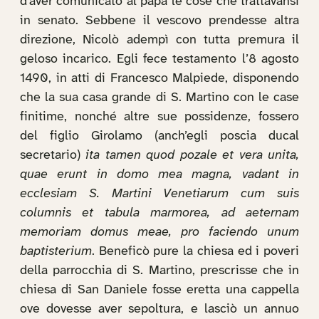
d’aver comunicato al papa le cose che trattavansi
in senato. Sebbene il vescovo prendesse altra
direzione, Nicolò adempì con tutta premura il
geloso incarico. Egli fece testamento l’8 agosto
1490, in atti di Francesco Malpiede, disponendo
che la sua casa grande di S. Martino con le case
finitime, nonché altre sue possidenze, fossero
del figlio Girolamo (anch’egli poscia ducal
secretario)
ita tamen quod pozale et vera unita,
quae erunt in domo mea magna, vadant in
ecclesiam S. Martini Venetiarum cum suis
columnis et tabula marmorea, ad aeternam
memoriam domus meae, pro faciendo unum
baptisterium
. Beneficò pure la chiesa ed i poveri
della parrocchia di S. Martino, prescrisse che in
chiesa di San Daniele fosse eretta una cappella
ove dovesse aver sepoltura, e lasciò un annuo