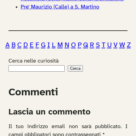
Pre' Maurizio (Calle) a S. Martino
A
B
C
D
E
F
G
I
L
M
N
O
P
Q
R
S
T
U
V
W
Z
Cerca nelle curiosità
Cerca
Commenti
Lascia un commento
Il tuo indirizzo email non sarà pubblicato.
I
campi obbligatori sono contrassegnati
*