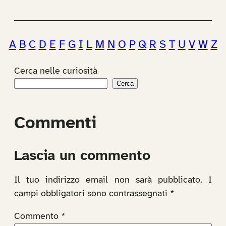
A
B
C
D
E
F
G
I
L
M
N
O
P
Q
R
S
T
U
V
W
Z
Cerca nelle curiosità
Cerca
Commenti
Lascia un commento
Il tuo indirizzo email non sarà pubblicato.
I
campi obbligatori sono contrassegnati
*
Commento
*