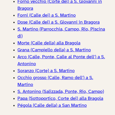
Forno vecchio (Corte del) a S. Giovanni in
Bragora
Forni (Calle dei) a S. Martino
Dose (Calle del) a S. Giovanni in Bragora
S. Martino (Parrocchia, Campo, Rio, Piscina
di)
Morte (Calle della) alla Bragola
Grana (Campiello della) a S. Martino
Arco (Calle, Ponte, Calle al Ponte dell') a S.
Antonino
Soranzo (Corte) a S. Martino
Occhio grosso (Calle, Ramo dell') a S.
Martino
S. Antonino (Salizzada, Ponte, Rio, Campo)
Papa (Sottoportico, Corte del) alla Bragola
Pégola (Calle della) a San Martino