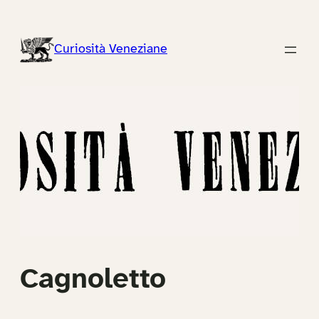
Vai
al
Curiosità Veneziane
contenuto
Cagnoletto