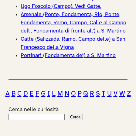
Ugo Foscolo (Campo). Vedi Gatte.
Arsenale (Ponte, Fondamenta, Rio, Ponte,
Fondamenta, Ramo, Campo, Calle al Campo
dell', Fondamenta di fronte all') a S. Martino
Gatte (Salizzada, Ramo, Campo delle) a San
Francesco della Vigna
Portinari (Fondamenta dei) a S. Martino
A
B
C
D
E
F
G
I
L
M
N
O
P
Q
R
S
T
U
V
W
Z
Cerca nelle curiosità
Cerca