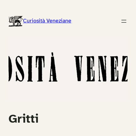
Vai
al
Curiosità Veneziane
contenuto
Gritti