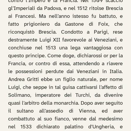
contro l’Impero e la Francia. Nel 1509 scacciò
gl’Imperiali da Padova, e nel 1512 ritolse Brescia
ai Francesi. Ma nell’anno istesso fu battuto, e
fatto prigioniero da Gastone di Foix, che
riconquistò Brescia. Condotto a Parigi, rese
destramente Luigi XII favorevole ai Veneziani, e
conchiuse nel 1513 una lega vantaggiosa con
questo principe. Come doge, dichiarossi or per la
Francia, or contro di essa, attendendo a riavere
le possessioni perdute dai Veneziani in Italia.
Andrea Gritti ebbe un figlio naturale, per nome
Luigi, che seppe in tal guisa cattivarsi l’affetto di
Solimano, imperatore dei Turchi, da divenire
quasi l’arbitro della monarchia. Dopo aver seguito
il sultano all’assedio di Vienna, ed aver
combattuto al suo fianco, venne dal medesimo
nel 1533 dichiarato palatino d’Ungheria, e