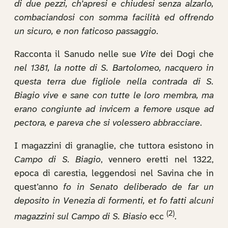
di due pezzi, ch’apresi e chiudesi senza alzarlo,
combaciandosi con somma facilità ed offrendo
un sicuro, e non faticoso passaggio
.
Racconta il Sanudo nelle sue
Vite
dei Dogi che
nel 1381, la notte di S. Bartolomeo, nacquero in
questa terra due figliole nella contrada di S.
Biagio vive e sane con tutte le loro membra, ma
erano congiunte ad invicem a femore usque ad
pectora, e pareva che si volessero abbracciare
.
I magazzini di granaglie, che tuttora esistono in
Campo di S. Biagio
, vennero eretti nel 1322,
epoca di carestia, leggendosi nel Savina che in
quest’anno
fo in Senato deliberado de far un
deposito in Venezia di formenti, et fo fatti alcuni
(2)
magazzini sul Campo di S. Biasio
ecc
.