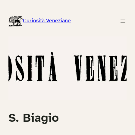
Vai
al
Curiosità Veneziane
contenuto
S. Biagio