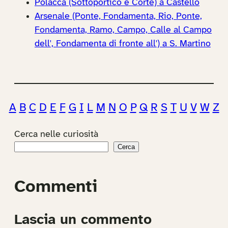
Polacca (Sottoportico e Corte) a Castello
Arsenale (Ponte, Fondamenta, Rio, Ponte,
Fondamenta, Ramo, Campo, Calle al Campo
dell', Fondamenta di fronte all') a S. Martino
A
B
C
D
E
F
G
I
L
M
N
O
P
Q
R
S
T
U
V
W
Z
Cerca nelle curiosità
Cerca
Commenti
Lascia un commento