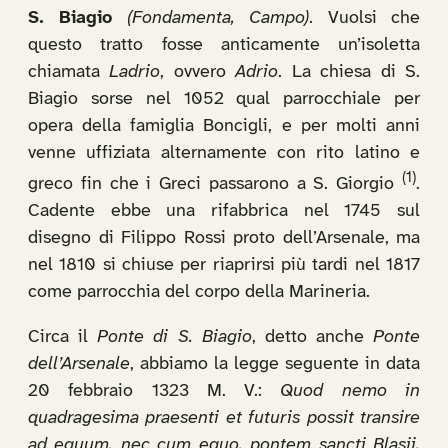
S. Biagio
(Fondamenta, Campo)
. Vuolsi che
questo tratto fosse anticamente un’isoletta
chiamata
Ladrio
, ovvero
Adrio
. La chiesa di S.
Biagio sorse nel 1052 qual parrocchiale per
opera della famiglia Boncigli, e per molti anni
venne uffiziata alternamente con rito latino e
(1)
greco fin che i Greci passarono a S. Giorgio
.
Cadente ebbe una rifabbrica nel 1745 sul
disegno di Filippo Rossi proto dell’Arsenale, ma
nel 1810 si chiuse per riaprirsi più tardi nel 1817
come parrocchia del corpo della Marineria.
Circa il
Ponte di S. Biagio
, detto anche
Ponte
dell’Arsenale
, abbiamo la legge seguente in data
20 febbraio 1323 M. V.:
Quod nemo in
quadragesima praesenti et futuris possit transire
ad equum, nec cum equo, pontem sancti Blasii,