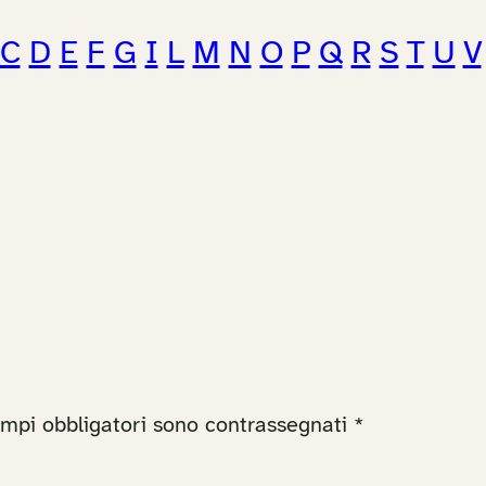
C
D
E
F
G
I
L
M
N
O
P
Q
R
S
T
U
V
ampi obbligatori sono contrassegnati
*