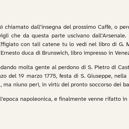
osì chiamato dall’insegna del prossimo Caffè, o pe
vigli che da questa parte uscivano dall’Arsenale.
figiato con tali catene tu lo vedi nel libro di G. M
d’Ernesto duca di Brunswich, libro impresso in Vene
dando molta gente al perdono di S. Pietro di Caste
anzo del 19 marzo 1775, festa di S. Giuseppe, nell
ma niuno perì, in virtù del pronto soccorso dei batt
ll’epoca napoleonica, e finalmente venne rifatto i