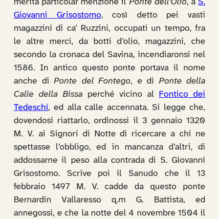
merita particolar menzione il
Ponte dell’Olio
, a
S.
Giovanni Grisostomo
, così detto pei vasti
magazzini di ca’ Ruzzini, occupati un tempo, fra
le altre merci, da botti d’olio, magazzini, che
secondo la cronaca del Savina, incendiaronsi nel
1586. In antico questo ponte portava il nome
anche di
Ponte del Fontego
, e di
Ponte della
Calle della Bissa
perché vicino al
Fontico dei
Tedeschi
, ed alla calle accennata. Si legge che,
dovendosi riattarlo, ordinossi il 3 gennaio 1320
M. V. ai Signori di Notte di ricercare a chi ne
spettasse l’obbligo, ed in mancanza d’altri, di
addossarne il peso alla contrada di S. Giovanni
Grisostomo. Scrive poi il Sanudo che il 13
febbraio 1497 M. V. cadde da questo ponte
Bernardin Vallaresso q.m G. Battista, ed
annegossi, e che la notte del 4 novembre 1504 il