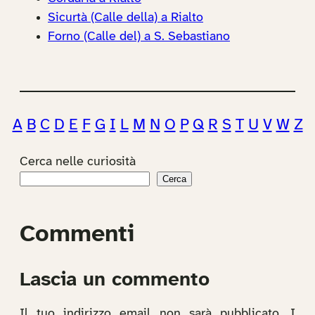
Sicurtà (Calle della) a Rialto
Forno (Calle del) a S. Sebastiano
A
B
C
D
E
F
G
I
L
M
N
O
P
Q
R
S
T
U
V
W
Z
Cerca nelle curiosità
Cerca
Commenti
Lascia un commento
Il tuo indirizzo email non sarà pubblicato.
I