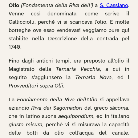
Olio
(Fondamenta della Riva dell’)
a
S. Cassiano
.
Venne così denominata, come scrive il
Gallicciolli, perché vi si scaricava l’olio. E molte
botteghe ove esso vendevasi veggiamo pure qui
stabilite nella Descrizione della contrada pel
1740.
Fino dagli antichi tempi, era preposto all’olio il
Magistrato della
Ternarìa Vecchia
, a cui in
seguito s’aggiunsero la
Ternarìa Nova
, ed i
Provveditori sopra Olii
.
La
Fondamenta della Riva dell’Olio
si appellava
eziandio
Riva dei Sagomadori
dal greco
sàcoma
,
che in latino suona
aequipondium
, ed in italiano
giusta misura
, perché vi si misurava la capacità
delle botti da olio coll’acqua del canale.