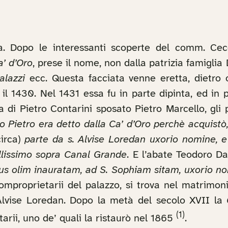
. Dopo le interessanti scoperte del comm. Cecch
a’ d’Oro
, prese il nome, non dalla patrizia famiglia
alazzi
ecc. Questa facciata venne eretta, dietro 
 il 1430. Nel 1431 essa fu in parte dipinta, ed in
a di Pietro Contarini sposato Pietro Marcello, gli p
 Pietro era detto dalla Ca’ d’Oro perchè acquistò, 
irca)
parte da s. Alvise Loredan uxorio nomine, e
ellissimo sopra Canal Grande
. E l’abate Teodoro D
 olim inauratam, ad S. Sophiam sitam, uxorio nom
omproprietarii del palazzo, si trova nel matrimoni
n Alvise Loredan. Dopo la metà del secolo XVII la
(1)
arii, uno de’ quali la ristaurò nel 1865
.