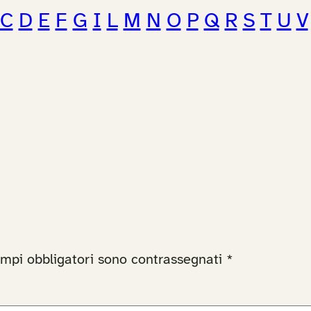
C
D
E
F
G
I
L
M
N
O
P
Q
R
S
T
U
V
ampi obbligatori sono contrassegnati
*