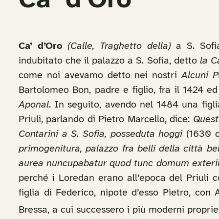
Ca’ d’Oro
Ca’ d’Oro
(Calle, Traghetto della)
a S. Sofia
indubitato che il palazzo a S. Sofia, detto
la C
come noi avevamo detto nei nostri
Alcuni P
Bartolomeo Bon, padre e figlio, fra il 1424 ed
Aponal
. In seguito, avendo nel 1484 una figli
Priuli, parlando di Pietro Marcello, dice:
Questo
Contarini a S. Sofia, posseduta hoggi
(1630 c
primogenitura, palazzo fra belli della città b
aurea nuncupabatur quod tunc domum exterius
perché i Loredan erano all’epoca del Priuli c
figlia di Federico, nipote d’esso Pietro, co
Bressa, a cui successero i più moderni propriet