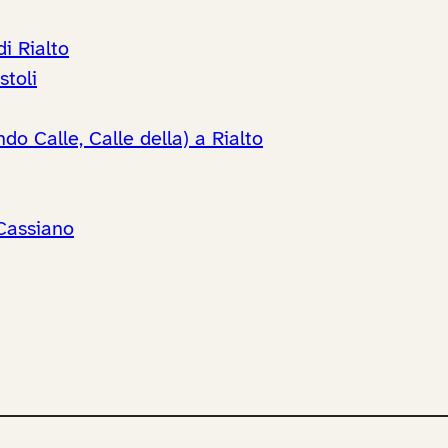
i Rialto
stoli
 Calle, Calle della) a Rialto
 Cassiano