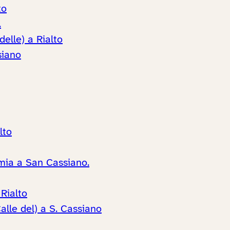
to
.
delle) a Rialto
siano
lto
imia a San Cassiano.
Rialto
alle del) a S. Cassiano