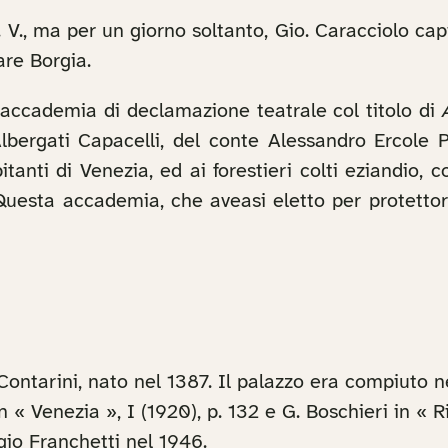
 V., ma per un giorno soltanto, Gio. Caracciolo cap
are Borgia.
accademia di declamazione teatrale col titolo di
ergati Capacelli, del conte Alessandro Ercole Pep
itanti di Venezia, ed ai forestieri colti eziandio,
. Questa accademia, che aveasi eletto per protettor
Contarini, nato nel 1387. Il palazzo era compiuto n
in « Venezia », I (1920), p. 132 e G. Boschieri in « R
gio Franchetti nel 1946.