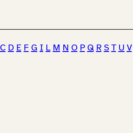
C
D
E
F
G
I
L
M
N
O
P
Q
R
S
T
U
V