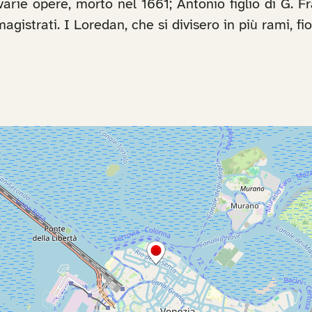
varie opere, morto nel 1661; Antonio figlio di G. F
gistrati. I Loredan, che si divisero in più rami, fi