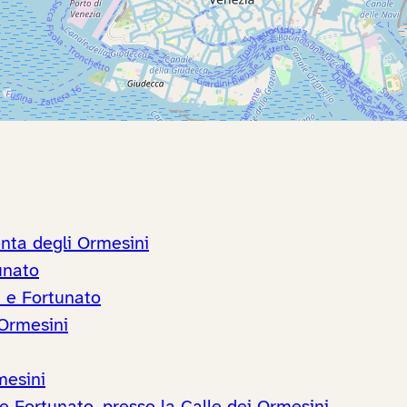
enta degli Ormesini
unato
a e Fortunato
 Ormesini
mesini