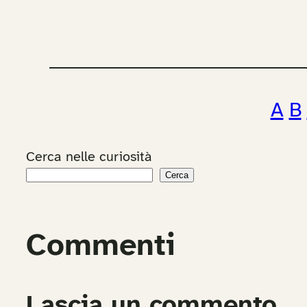
A
B
Cerca nelle curiosità
Cerca
Commenti
Lascia un commento