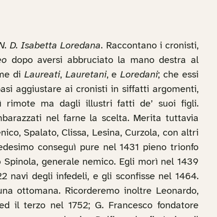
N. D. Isabetta Loredana
. Raccontano i cronisti,
eo
dopo aversi abbruciato la mano destra al
ome di
Laureati
,
Lauretani
, e
Loredani
; che essi
 aggiustare ai cronisti in siffatti argomenti,
imote ma dagli illustri fatti de’ suoi figli.
barazzati nel farne la scelta. Merita tuttavia
co, Spalato, Clissa, Lesina, Curzola, con altri
 medesimo conseguì pure nel 1431 pieno trionfo
lo Spinola, generale nemico. Egli morì nel 1439
 navi degli infedeli, e gli sconfisse nel 1464.
 luna ottomana. Ricorderemo inoltre Leonardo,
ed il terzo nel 1752; G. Francesco fondatore