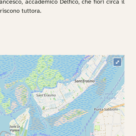
rancesco, accademico Delfico, che fiorì circa il
oriscono tuttora.