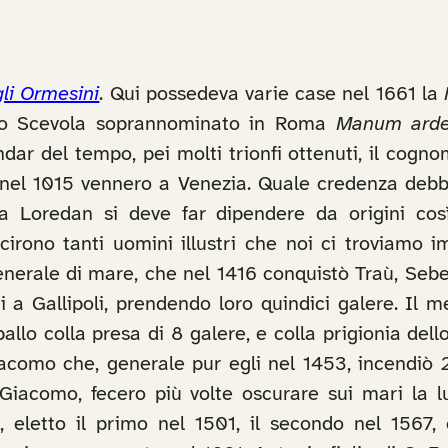
li Ormesini
. Qui possedeva varie case nel 1661 la
uzio Scevola soprannominato in Roma
Manum ard
dar del tempo, pei molti trionfi ottenuti, il cogn
el 1015 vennero a Venezia. Quale credenza debbasi
 Loredan si deve far dipendere da origini così r
rono tanti uomini illustri che noi ci troviamo im
nerale di mare, che nel 1416 conquistò Traù, Sebeni
i a Gallipoli, prendendo loro quindici galere. Il
pallo colla presa di 8 galere, e colla prigionia del
Giacomo che, generale pur egli nel 1453, incendiò 22
i Giacomo, fecero più volte oscurare sui mari la
 eletto il primo nel 1501, il secondo nel 1567, 