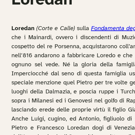
Loredan
Loredan
(Corte e Calle)
sulla
Fondamenta deg
che i Mainardi, ovvero i discendenti di M
cospetto del re Porsenna, acquistarono coll’an
nell’816 andarono a fabbricare Loredo e che n
ognuno sel vede. Né la gloria della famiglia
Imperciocché dal seno di questa famiglia usci
speciale menzione quel Pietro per tre volte ge
luoghi della Dalmazia, e poscia ruppe i Turch
sopra i Milanesi ed i Genovesi nel golfo di Ra
lasciando erede delle proprie virtù il figlio 
Anche Luigi, cugino, ed Antonio, figliuolo d
Pietro e Francesco Loredan dogi di Venezia,