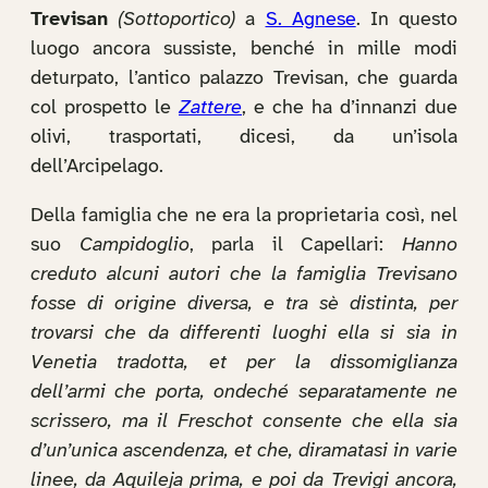
Trevisan
(Sottoportico)
a
S. Agnese
. In questo
luogo ancora sussiste, benché in mille modi
deturpato, l’antico palazzo Trevisan, che guarda
col prospetto le
Zattere
, e che ha d’innanzi due
olivi, trasportati, dicesi, da un’isola
dell’Arcipelago.
Della famiglia che ne era la proprietaria così, nel
suo
Campidoglio
, parla il Capellari:
Hanno
creduto alcuni autori che la famiglia Trevisano
fosse di origine diversa, e tra sè distinta, per
trovarsi che da differenti luoghi ella si sia in
Venetia tradotta, et per la dissomiglianza
dell’armi che porta, ondeché separatamente ne
scrissero, ma il Freschot consente che ella sia
d’un’unica ascendenza, et che, diramatasi in varie
linee, da Aquileja prima, e poi da Trevigi ancora,