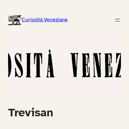
Vai
al
Curiosità Veneziane
contenuto
Trevisan