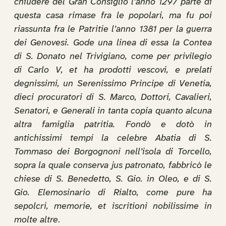
chiudere del Gran Consiglio l’anno 1297 parte di
questa casa rimase fra le popolari, ma fu poi
riassunta fra le Patritie l’anno 1381 per la guerra
dei Genovesi. Gode una linea di essa la Contea
di S. Donato nel Trivigiano, come per privilegio
di Carlo V, et ha prodotti vescovi, e prelati
degnissimi, un Serenissimo Principe di Venetia,
dieci procuratori di S. Marco, Dottori, Cavalieri,
Senatori, e Generali in tanta copia quanto alcuna
altra famiglia patritia. Fondò e dotò in
antichissimi tempi la celebre Abatia di S.
Tommaso dei Borgognoni nell’isola di Torcello,
sopra la quale conserva jus patronato, fabbricò le
chiese di S. Benedetto, S. Gio. in Oleo, e di S.
Gio. Elemosinario di Rialto, come pure ha
sepolcri, memorie, et iscritioni nobilissime in
molte altre
.