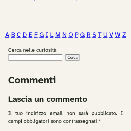
A
B
C
D
E
F
G
I
L
M
N
O
P
Q
R
S
T
U
V
W
Z
Cerca nelle curiosità
Cerca
Commenti
Lascia un commento
Il tuo indirizzo email non sarà pubblicato.
I
campi obbligatori sono contrassegnati
*