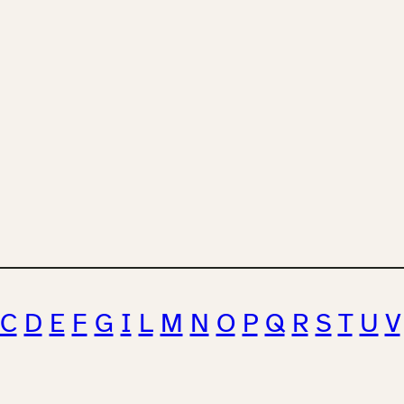
C
D
E
F
G
I
L
M
N
O
P
Q
R
S
T
U
V