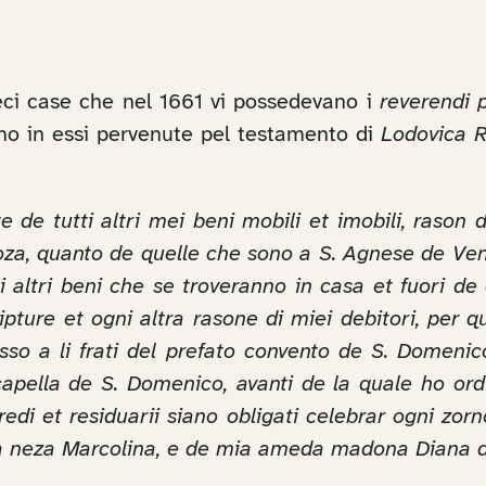
eci case che nel 1661 vi possedevano i
reverendi 
ano in essi pervenute pel testamento di
Lodovica 
de tutti altri mei beni mobili et imobili, rason de
hioza, quanto de quelle che sono a S. Agnese de Ve
i altri beni che se troveranno in casa et fuori d
ripture et ogni altra rasone di miei debitori, pe
so a li frati del prefato convento de S. Domenico 
a capella de S. Domenico, avanti de la quale ho or
eredi et residuarii siano obligati celebrar ogni zo
a neza Marcolina, e de mia ameda madona Diana 