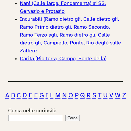
Nani (Calle larga, Fondamenta) ai SS.
Gervasio e Protasio
Incurabili (Ramo dietro gli, Calle dietro gli,
Ramo Primo dietro gli, Ramo Secondo,
Ramo Terzo agli, Ramo dietro gli, Calle
dietro gli, Campiello, Ponte, Rio degli) sulle
Zattere
Carità (Rio terrà, Campo, Ponte della)
A
B
C
D
E
F
G
I
L
M
N
O
P
Q
R
S
T
U
V
W
Z
Cerca nelle curiosità
Cerca