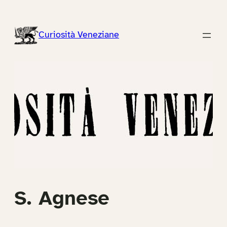
Vai
al
Curiosità Veneziane
contenuto
S. Agnese