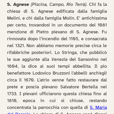
S. Agnese
(Piscina, Campo, Rio Terrà)
. Chi fa la
chiesa di S. Agnese edificata dalla famiglia
Melini, e chi dalla famiglia Molin. E’ antichissima
per certo, trovandosi in un documento del 1081
menzione di Pietro pievano di S. Agnese. Fu
rinnovata dopo l’incendio del 1105, e consacrata
nel 1321. Non abbiamo memorie precise circa le
rifabbriche posteriori. Lo Stringa, che pubblicò
le sue aggiunte alla
Venezia
del Sansovino nel
1604, la dice ai suoi tempi abbellita. Il pio
benefattore Lodovico Bruzzoni l’abbellì anch’egli
circa il 1670. L’atrio venne fatto restaurare dal
prete e poscia pievano Salvatore Bertella nel
1733. I pievani ufficiarono questa chiesa fino al
1810, epoca in cui si chiuse, restando
concentrata la parrocchia con quella di
S. Maria