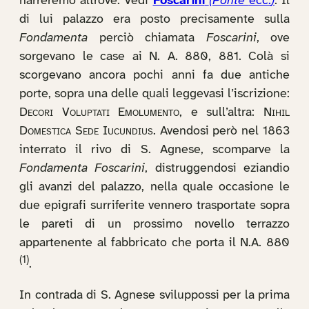
narreremo altrove. Vedi
Foscarini
(Ponte
ecc.
)
. Il
di lui palazzo era posto precisamente sulla
Fondamenta
perciò chiamata
Foscarini
, ove
sorgevano le case ai N. A. 880, 881. Colà si
scorgevano ancora pochi anni fa due antiche
porte, sopra una delle quali leggevasi l’iscrizione:
Decori Voluptati Emolumento
, e sull’altra:
Nihil
Domestica Sede Iucundius
. Avendosi però nel 1863
interrato il rivo di S. Agnese, scomparve la
Fondamenta Foscarini
, distruggendosi eziandio
gli avanzi del palazzo, nella quale occasione le
due epigrafi surriferite vennero trasportate sopra
le pareti di un prossimo novello terrazzo
appartenente al fabbricato che porta il N.A. 880
(1)
.
In contrada di S. Agnese sviluppossi per la prima