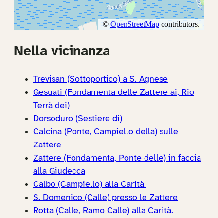
Nella vicinanza
Trevisan (Sottoportico) a S. Agnese
Gesuati (Fondamenta delle Zattere ai, Rio
Terrà dei)
Dorsoduro (Sestiere di)
Calcina (Ponte, Campiello della) sulle
Zattere
Zattere (Fondamenta, Ponte delle) in faccia
alla Giudecca
Calbo (Campiello) alla Carità.
S. Domenico (Calle) presso le Zattere
Rotta (Calle, Ramo Calle) alla Carità.