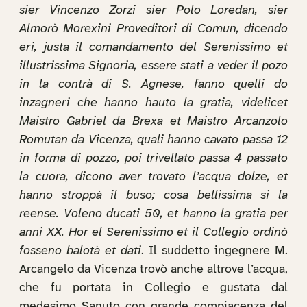
sier Vincenzo Zorzi sier Polo Loredan, sier
Almorò Morexini Proveditori di Comun, dicendo
eri, justa il comandamento del Serenissimo et
illustrissima Signoria, essere stati a veder il pozo
in la contrà di S. Agnese, fanno quelli do
inzagneri che hanno hauto la gratia, videlicet
Maistro Gabriel da Brexa et Maistro Arcanzolo
Romutan da Vicenza, quali hanno cavato passa 12
in forma di pozzo, poi trivellato passa 4 passato
la cuora, dicono aver trovato l’acqua dolze, et
hanno stroppà il buso; cosa bellissima si la
reense. Voleno ducati 50, et hanno la gratia per
anni XX. Hor el Serenissimo et il Collegio ordinò
fosseno balotà et dati
. Il suddetto ingegnere M.
Arcangelo da Vicenza trovò anche altrove l’acqua,
che fu portata in Collegio e gustata dal
medesimo Sanuto con grande compiacenza del