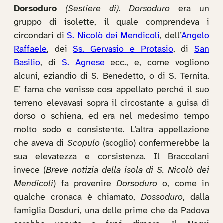
Dorsoduro
(Sestiere di)
.
Dorsoduro
era un
gruppo di isolette, il quale comprendeva i
circondari di
S. Nicolò dei Mendicoli
, dell’
Angelo
Raffaele
, dei
Ss. Gervasio e Protasio
, di
San
Basilio
, di
S. Agnese
ecc., e, come vogliono
alcuni, eziandio di S. Benedetto, o di S. Ternita.
E’ fama che venisse così appellato perché il suo
terreno elevavasi sopra il circostante a guisa di
dorso o schiena, ed era nel medesimo tempo
molto sodo e consistente. L’altra appellazione
che aveva di
Scopulo
(scoglio) confermerebbe la
sua elevatezza e consistenza. Il Braccolani
invece (
Breve notizia della isola di S. Nicolò dei
Mendicoli
) fa provenire
Dorsoduro
o, come in
qualche cronaca è chiamato,
Dossoduro
, dalla
famiglia Dosduri, una delle prime che da Padova