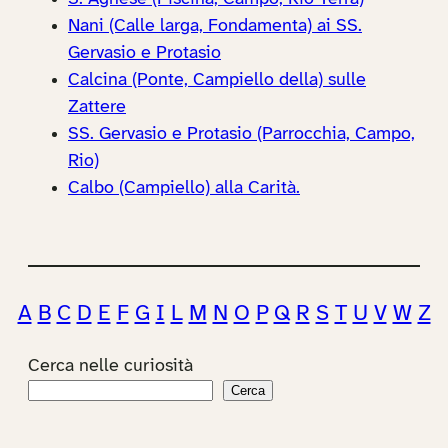
Nani (Calle larga, Fondamenta) ai SS.
Gervasio e Protasio
Calcina (Ponte, Campiello della) sulle
Zattere
SS. Gervasio e Protasio (Parrocchia, Campo,
Rio)
Calbo (Campiello) alla Carità.
A
B
C
D
E
F
G
I
L
M
N
O
P
Q
R
S
T
U
V
W
Z
Cerca nelle curiosità
Cerca