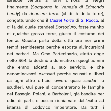
sarebbe venuta a farvi dimora. Il Negri
finalmente (
Soggiorno in Venezia di Edmondo
Lundy
) da
deorsum turris
(al di là della torre),
congetturando che il
Castel Forte
di
S. Rocco
, al
di là del quale stendesi
Dorsoduro
, fosse munito
di qualche grossa torre, giusta il costume dei
tempi. Questa parte della città era nei primi
tempi semideserta perché esposta all’incursioni
dei barbari. Ma Orso Partecipazio, eletto doge
nello 864, la destinò a domicilio di quegl’uomini
che erano addetti al suo servigio, e che
denominavansi
excusati
perché scusati e liberi
da ogni altro officio, ovvero quasi
scudati
, o
scudieri. Qui pure si concentrarono le famiglie
dei Basegio, Polani, e Barbolani, già bandite per
odio di parti, e poscia richiamate dall’esilio ad
istanza di Lodovico imperatore. Da tutti i