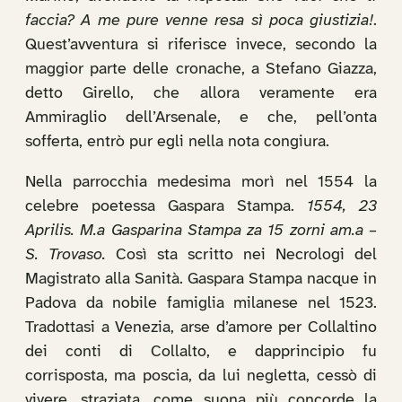
faccia? A me pure venne resa sì poca giustizia!
.
Quest’avventura si riferisce invece, secondo la
maggior parte delle cronache, a Stefano Giazza,
detto Girello, che allora veramente era
Ammiraglio dell’Arsenale, e che, pell’onta
sofferta, entrò pur egli nella nota congiura.
Nella parrocchia medesima morì nel 1554 la
celebre poetessa Gaspara Stampa.
1554, 23
Aprilis. M.a Gasparina Stampa za 15 zorni am.a –
S. Trovaso.
Così sta scritto nei Necrologi del
Magistrato alla Sanità. Gaspara Stampa nacque in
Padova da nobile famiglia milanese nel 1523.
Tradottasi a Venezia, arse d’amore per Collaltino
dei conti di Collalto, e dapprincipio fu
corrisposta, ma poscia, da lui negletta, cessò di
vivere, straziata, come suona più concorde la