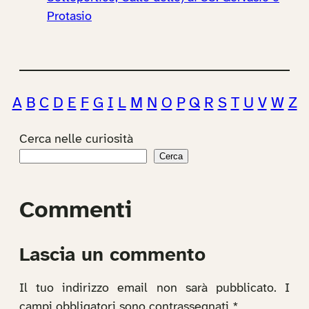
Protasio
A
B
C
D
E
F
G
I
L
M
N
O
P
Q
R
S
T
U
V
W
Z
Cerca nelle curiosità
Cerca
Commenti
Lascia un commento
Il tuo indirizzo email non sarà pubblicato.
I
campi obbligatori sono contrassegnati
*