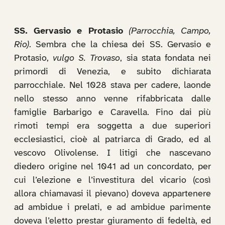
SS. Gervasio e Protasio
(Parrocchia, Campo,
Rio)
. Sembra che la chiesa dei SS. Gervasio e
Protasio,
vulgo S. Trovaso
, sia stata fondata nei
primordi di Venezia, e subito dichiarata
parrocchiale. Nel 1028 stava per cadere, laonde
nello stesso anno venne rifabbricata dalle
famiglie Barbarigo e Caravella. Fino dai più
rimoti tempi era soggetta a due superiori
ecclesiastici, cioè al patriarca di Grado, ed al
vescovo Olivolense. I litigi che nascevano
diedero origine nel 1041 ad un concordato, per
cui l’elezione e l’investitura del vicario (così
allora chiamavasi il pievano) doveva appartenere
ad ambidue i prelati, e ad ambidue parimente
doveva l’eletto prestar giuramento di fedeltà, ed