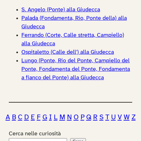
S. Angelo (Ponte) alla Giudecca
Palada (Fondamenta, Rio, Ponte della) alla
Giudecca
Ferrando (Corte, Calle stretta, Campiello)
alla Giudecca
Ospitaletto (Calle dell') alla Giudecca
Lungo (Ponte, Rio del Ponte, Campiello del
Ponte, Fondamenta del Ponte, Fondamenta
a fianco del Ponte) alla Giudecca
A
B
C
D
E
F
G
I
L
M
N
O
P
Q
R
S
T
U
V
W
Z
Cerca nelle curiosità