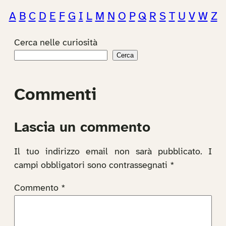
A
B
C
D
E
F
G
I
L
M
N
O
P
Q
R
S
T
U
V
W
Z
Cerca nelle curiosità
Cerca
Commenti
Lascia un commento
Il tuo indirizzo email non sarà pubblicato.
I
campi obbligatori sono contrassegnati
*
Commento
*