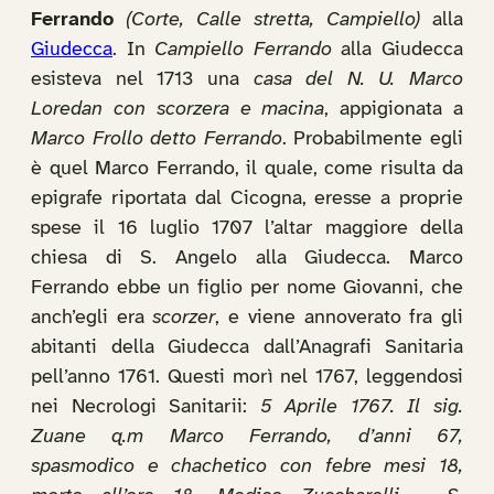
Ferrando
(Corte, Calle stretta, Campiello)
alla
Giudecca
. In
Campiello Ferrando
alla Giudecca
esisteva nel 1713 una
casa del N. U. Marco
Loredan con scorzera e macina
, appigionata a
Marco Frollo detto Ferrando
. Probabilmente egli
è quel Marco Ferrando, il quale, come risulta da
epigrafe riportata dal Cicogna, eresse a proprie
spese il 16 luglio 1707 l’altar maggiore della
chiesa di S. Angelo alla Giudecca. Marco
Ferrando ebbe un figlio per nome Giovanni, che
anch’egli era
scorzer
, e viene annoverato fra gli
abitanti della Giudecca dall’Anagrafi Sanitaria
pell’anno 1761. Questi morì nel 1767, leggendosi
nei Necrologi Sanitarii:
5 Aprile 1767. Il sig.
Zuane q.m Marco Ferrando, d’anni 67,
spasmodico e chachetico con febre mesi 18,