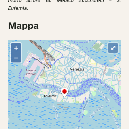
morto all’ore 18. Medico Zuccharelli – S.
Eufemia
.
Mappa