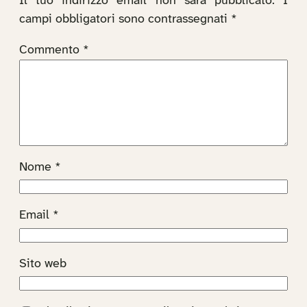
Il tuo indirizzo email non sarà pubblicato.
I
campi obbligatori sono contrassegnati
*
Commento
*
Nome
*
Email
*
Sito web