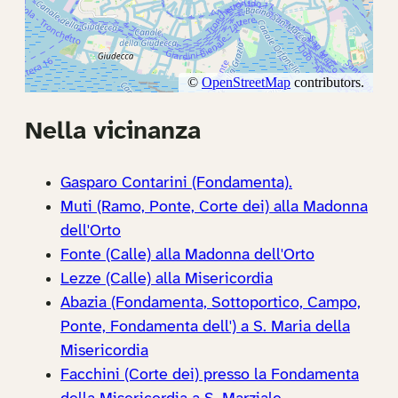
Nella vicinanza
Gasparo Contarini (Fondamenta).
Muti (Ramo, Ponte, Corte dei) alla Madonna
dell'Orto
Fonte (Calle) alla Madonna dell'Orto
Lezze (Calle) alla Misericordia
Abazia (Fondamenta, Sottoportico, Campo,
Ponte, Fondamenta dell') a S. Maria della
Misericordia
Facchini (Corte dei) presso la Fondamenta