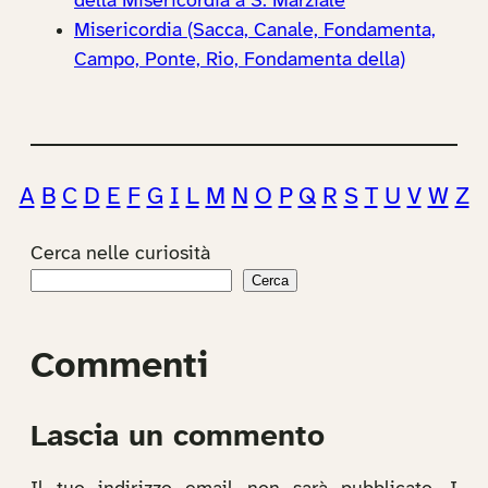
della Misericordia a S. Marziale
Misericordia (Sacca, Canale, Fondamenta,
Campo, Ponte, Rio, Fondamenta della)
A
B
C
D
E
F
G
I
L
M
N
O
P
Q
R
S
T
U
V
W
Z
Cerca nelle curiosità
Cerca
Commenti
Lascia un commento