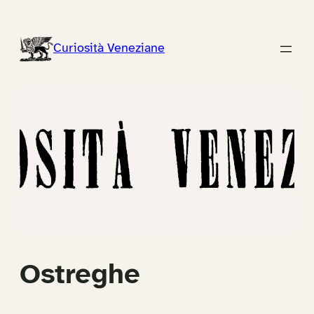
Vai
al
Curiosità Veneziane
contenuto
Ostreghe