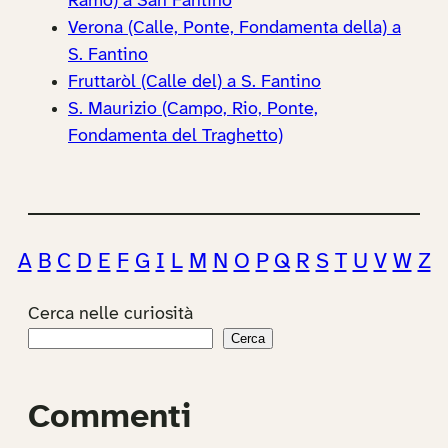
Ramo) a San Fantino
Verona (Calle, Ponte, Fondamenta della) a
S. Fantino
Fruttaròl (Calle del) a S. Fantino
S. Maurizio (Campo, Rio, Ponte,
Fondamenta del Traghetto)
A
B
C
D
E
F
G
I
L
M
N
O
P
Q
R
S
T
U
V
W
Z
Cerca nelle curiosità
Cerca
Commenti