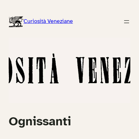
Vai
al
Curiosità Veneziane
contenuto
Ognissanti