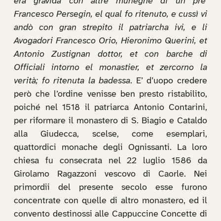
era gravida con altre muneghe di un pre’
Francesco Persegin, el qual fo ritenuto, e cussì vi
andò con gran strepito il patriarcha ivi, e li
Avogadori Francesco Orio, Hieronimo Querini, et
Antonio Zustignan dottor, et con barche di
Officiali intorno el monastier, et zercorno la
verità; fo ritenuta la badessa
. E’ d’uopo credere
però che l’ordine venisse ben presto ristabilito,
poiché nel 1518 il patriarca Antonio Contarini,
per riformare il monastero di S. Biagio e Cataldo
alla Giudecca, scelse, come esemplari,
quattordici monache degli Ognissanti. La loro
chiesa fu consecrata nel 22 luglio 1586 da
Girolamo Ragazzoni vescovo di Caorle. Nei
primordii del presente secolo esse furono
concentrate con quelle di altro monastero, ed il
convento destinossi alle Cappuccine Concette di