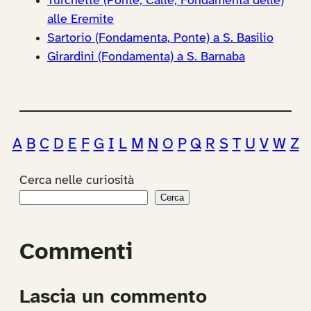
Turchette (Ponte, Calle, Fondamenta delle)
alle Eremite
Sartorio (Fondamenta, Ponte) a S. Basilio
Girardini (Fondamenta) a S. Barnaba
A
B
C
D
E
F
G
I
L
M
N
O
P
Q
R
S
T
U
V
W
Z
Cerca nelle curiosità
Cerca
Commenti
Lascia un commento