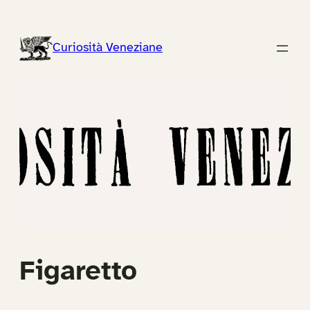
Vai
al
Curiosità Veneziane
contenuto
Figaretto