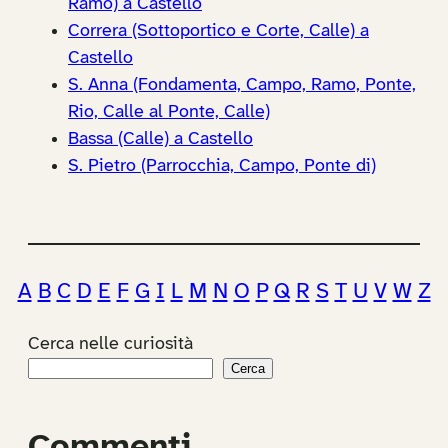
Ramo) a Castello
Correra (Sottoportico e Corte, Calle) a
Castello
S. Anna (Fondamenta, Campo, Ramo, Ponte,
Rio, Calle al Ponte, Calle)
Bassa (Calle) a Castello
S. Pietro (Parrocchia, Campo, Ponte di)
A
B
C
D
E
F
G
I
L
M
N
O
P
Q
R
S
T
U
V
W
Z
Cerca nelle curiosità
Cerca
Commenti